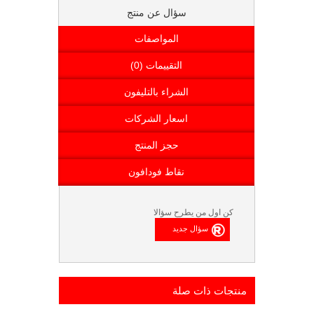
سؤال عن منتج
المواصفات
التقييمات (0)
الشراء بالتليفون
اسعار الشركات
حجز المنتج
نقاط فودافون
كن اول من يطرح سؤالا
منتجات ذات صلة