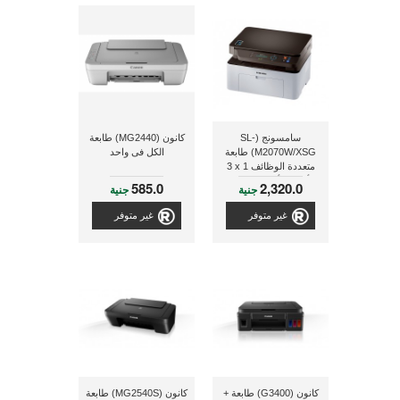
سامسونج (SL-
كانون (MG2440) طابعة
M2070W/XSG) طابعة
الكل فى واحد
متعددة الوظائف ‎3 x 1
أبيض و أسود مزودة
585.0
2,320.0
جنية
جنية
بخاصية الواى فاى-طباعة
و نسخ و مسح ضوئى
غير متوفر
غير متوفر
كانون (G3400) طابعة +
كانون (MG2540S) طابعة