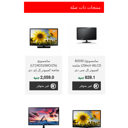
منتجات ذات صلة
سامسونج( B2030
سامسونج
20inch WLCD) شاشة
(LT24D310MO/ZN)
كمبيوتر إل سى دى
شاشة كمبيوتر إل إى دى
مقاس 23.6 بوصة
2,059.0
828.1
جنية
جنية
غير متوفر
غير متوفر