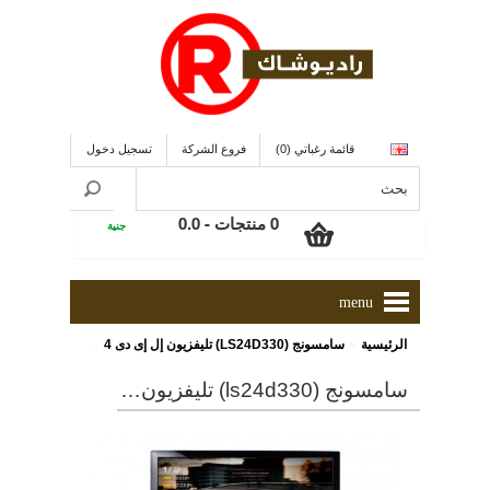
قائمة رغباتي (0)
فروع الشركة
تسجيل دخول
0 منتجات - 0.0
جنية
menu
»
الرئيسية
سامسونج (LS24D330) تليفزيون إل إى دى 24 بوصة مزود بمنفذ D-SUB ذات معدل حركة 60 هرتز
سامسونج (ls24d330) تليفزيون إل إى دى 24 بوصة مزود بمنفذ d-sub ذات معدل حركة 60 هرتز