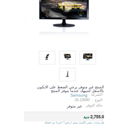
المنتج غير متوفر يرجي الضغط على الايكون
بالاسفل لتنبيهك عندما يتوفر المنتج
الشركة :
Samsung
النوع :
26-10680
حالة التوفر :
غير متوفر
2,755.0
جنية
هل وجدت نفس الكمية بسعر ارخص؟ اخبرنا من فضلك