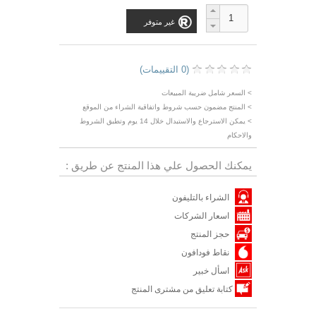
غير متوفر
(0 التقييمات)
> السعر شامل ضريبة المبيعات
> المنتج مضمون حسب شروط واتفاقية الشراء من الموقع
> يمكن الاسترجاع والاستبدال خلال 14 يوم وتطبق الشروط
والاحكام
يمكنك الحصول علي هذا المنتج عن طريق :
الشراء بالتليفون
اسعار الشركات
حجز المنتج
نقاط فودافون
اسأل خبير
كتابة تعليق من مشترى المنتج