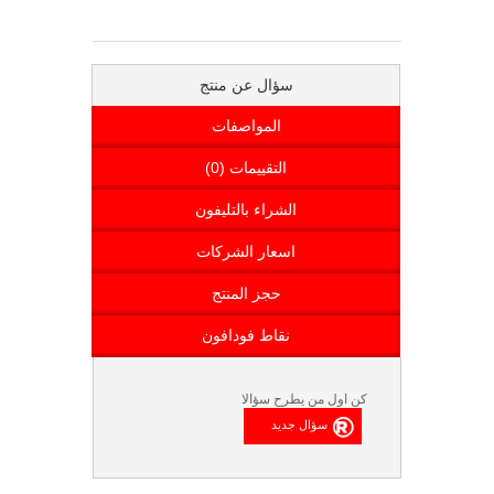
سؤال عن منتج
المواصفات
التقييمات (0)
الشراء بالتليفون
اسعار الشركات
حجز المنتج
نقاط فودافون
كن اول من يطرح سؤالا