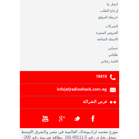
اتصل بنا
إرجاع الطلب
خريطة الموقع
الشركات
العروض المميزة
الاسئلة الشائعة
حسابي
طلباتي
قائمة رغباتي
19419
info(at)radioshack.com.eg
فرص الشراكة
موزع معتمد لراديوشاك العالمية في مصر والشرق الاوسط
سجل تجاري رقم 5-00111-191 ,بطاقة ضريبية رقم 200-