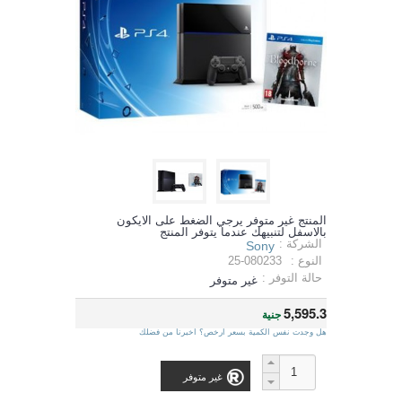
المنتج غير متوفر يرجي الضغط على الايكون
بالاسفل لتنبيهك عندما يتوفر المنتج
الشركة :
Sony
النوع :
25-080233
حالة التوفر :
غير متوفر
5,595.3
جنية
هل وجدت نفس الكمية بسعر ارخص؟ اخبرنا من فضلك
غير متوفر