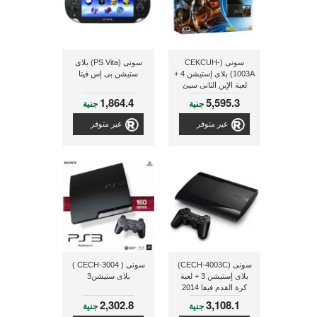
سونى (CEKCUH-
سونى (PS Vita) بلاى
1003A) بلاى إستيشن 4 +
ستيشن بى إس فيتا
لعبة الإبن الثانى سيئ
السمعة
1,864.4
5,595.3
جنية
جنية
غير متوفر
غير متوفر
سونى (CECH-4003C)
سونى ( CECH-3004 )
بلاى إستيشن 3 + لعبة
بلاى ستيشن3
كرة القدم فيفا 2014
البرازيل
2,302.8
3,108.1
جنية
جنية