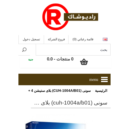
قائمة رغباتي (0)
فروع الشركة
تسجيل دخول
0 منتجات - 0.0
جنية
menu
»
الرئيسية
سونى (CUH-1004A/B01) بلاى ستيشن 4 + لعبة BLOODBORNE مزود بهارد ديسك بمساحة 500 جيجا بايت
سونى (cuh-1004a/b01) بلاى ستيشن 4 + لعبة bloodborne مزود بهارد ديسك بمساحة 500 جيجا بايت