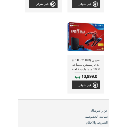
غير متوفر
غير متوفر
سونى (CUH-2116B)
بلاى إستيشن بمساحة
1000 جيجا بايت + لعبة
سبايدر مان + ذراع تحكم
10,999.0
جنية
إضافى
غير متوفر
عن راديوشاك
سياسة الخصوصية
الشروط والاحكام