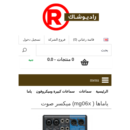
قائمة رغباتي (0)
فروع الشركة
تسجيل دخول
0 منتجات - 0.0
جنية
menu
»
»
»
الرئيسية
سماعات
سماعات كبيرة وميكروفون
ياماها ( MG06X) ميكسر صوت
ياماها ( mg06x) ميكسر صوت