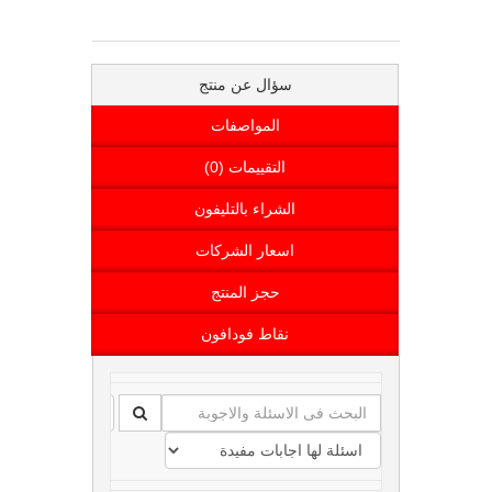
سؤال عن منتج
المواصفات
التقييمات (0)
الشراء بالتليفون
اسعار الشركات
حجز المنتج
نقاط فودافون