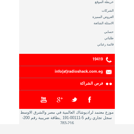
خريطة الموقع
الشركات
العروض المميزة
الاسئلة الشائعة
حسابي
طلباتي
قائمة رغباتي
19419
info(at)radioshack.com.eg
فرص الشراكة
موزع معتمد لراديوشاك العالمية في مصر والشرق الاوسط
سجل تجاري رقم 5-00111-191 ,بطاقة ضريبية رقم 200-
216-783
حقوق النشر محفوظة 2014