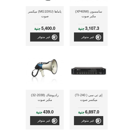
سامسون (XP40IW)
ياماها (MG10XU) ميكسر
مكبر صوت
صوت
5,400.0
3,107.3
جنية
جنية
غير متوفر
غير متوفر
إى تى سى ( TI-240)
راديوشاك (2038-32)
ميكسر صوت
مكبر صوت
439.0
6,897.0
جنية
جنية
غير متوفر
غير متوفر