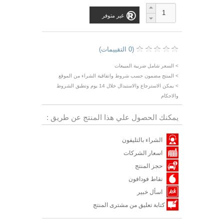
غير متوفر
(0 التقييمات)
> السعر شامل ضريبة المبيعات
> المنتج مضمون حسب شروط واتفاقية الشراء من الموقع
> يمكن الاسترجاع والاستبدال خلال 14 يوم وتطبق الشروط
والاحكام
يمكنك الحصول علي هذا المنتج عن طريق :
الشراء بالتليفون
اسعار الشركات
حجز المنتج
نقاط فودافون
اسأل خبير
كتابة تعليق من مشترى المنتج