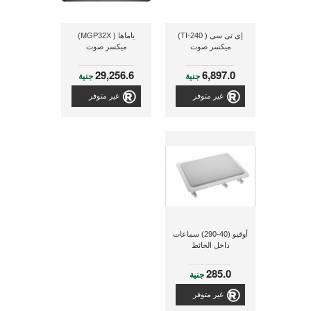
إى تى سى ( TI-240)
ياماها ( MGP32X)
ميكسر صوت
ميكسر صوت
29,256.6
6,897.0
جنية
جنية
غير متوفر
غير متوفر
أوفيو (40-290) سماعات
داخل الحائط
285.0
جنية
غير متوفر