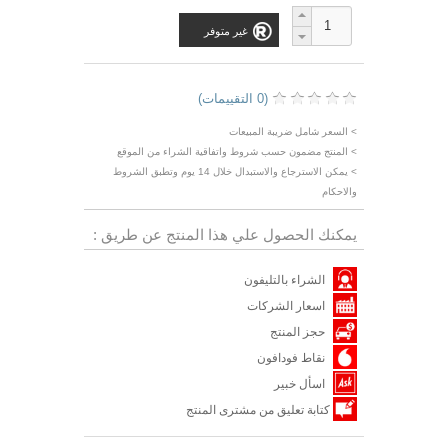
غير متوفر
(0 التقييمات)
> السعر شامل ضريبة المبيعات
> المنتج مضمون حسب شروط واتفاقية الشراء من الموقع
> يمكن الاسترجاع والاستبدال خلال 14 يوم وتطبق الشروط
والاحكام
يمكنك الحصول علي هذا المنتج عن طريق :
الشراء بالتليفون
اسعار الشركات
حجز المنتج
نقاط فودافون
اسأل خبير
كتابة تعليق من مشترى المنتج