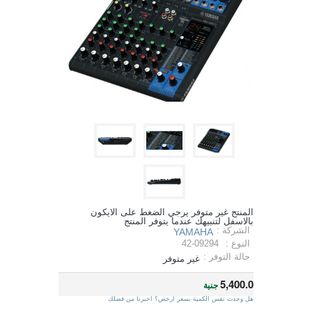
المنتج غير متوفر يرجي الضغط على الايكون
بالاسفل لتنبيهك عندما يتوفر المنتج
الشركة :
YAMAHA
النوع :
42-09294
حالة التوفر :
غير متوفر
5,400.0
جنية
هل وجدت نفس الكمية بسعر ارخص؟ اخبرنا من فضلك