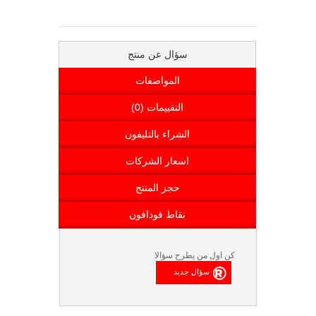
سؤال عن منتج
المواصفات
التقييمات (0)
الشراء بالتليفون
اسعار الشركات
حجز المنتج
نقاط فودافون
كن اول من يطرح سؤالا