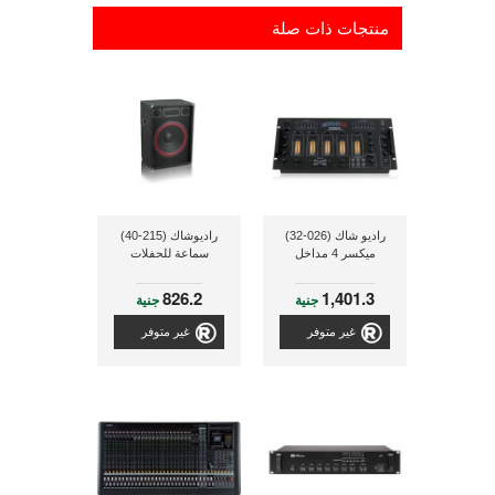
منتجات ذات صلة
راديو شاك (026-32)
راديوشاك (215-40)
ميكسر 4 مداخل
سماعة للحفلات
826.2
1,401.3
جنية
جنية
غير متوفر
غير متوفر