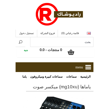
قائمة رغباتي (0)
فروع الشركة
تسجيل دخول
0 منتجات - 0.0
جنية
menu
»
»
»
الرئيسية
سماعات
سماعات كبيرة وميكروفون
ياماها (MG10XU) ميكسر صوت
ياماها (mg10xu) ميكسر صوت