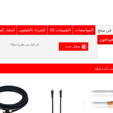
المواصفات
التقييمات (0)
الشراء بالتليفون
اسعار ال
عن منتج
فودافون
كن اول من يطرح سؤالا
ت ذات صلة