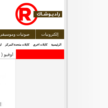
إلكترونيات
صوتيات وموسيقى
»
»
»
الرئيسية
كابلات اخري
كابلات متحدة المركز
اوفيو ( 
اوفيو ( rca digital coaxial ) كابل صوت ديجيتال