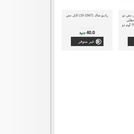
 (3032) كابل دش ذو
راديو شاك (1567-15) كابل دش
من النوع F, مطلي
بالذهب, طول 3.6 متر, 75 أوم ذو
40.0
جنية
غير متوفر