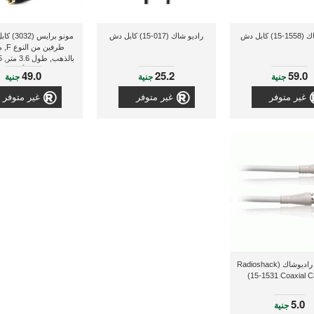
) كابل دش
راديو شاك (017-15) كابل دش
مونو برايس
طرفين 
لون أسود
49.0
25.2
59.0
جنية
جنية
جنية
غير متوفر
غير متوفر
غير متوفر
كابل دش راديوشاك (Radioshack
15-1531 Coaxial Ca
5.0
جنية