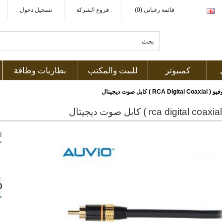
قائمة رغباتي (0)
فروع الشركة
تسجيل دخول
كمبيوتر
للبيت والمكتب
بطاريات وطاقة
RCA Digital Coaxial ) كابل صوت ديجيتال
ا
ب
0
ه