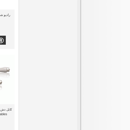
راديو شاك (1558-15
bles)