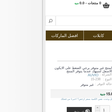
0 منتجات - 0.0
جنية
كابلات
افضل الماركات
لمنتج غير متوفر يرجي الضغط على الايكون
الاسفل لتنبيهك عندما يتوفر المنتج
الشركة :
AUVIO
النوع :
15-238
حالة التوفر :
غير متوفر
15.
جنية
ل وجدت نفس الكمية بسعر ارخص؟ اخبرنا من فضلك
غير متوفر