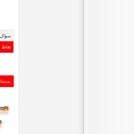
سؤال 
نقاط 
منتجا