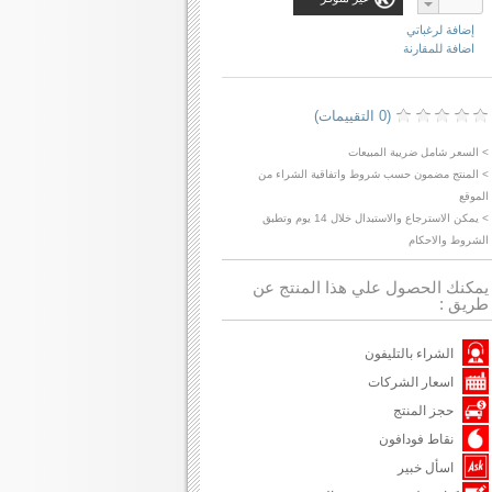
إضافة لرغباتي
اضافة للمقارنة
(0 التقييمات)
> السعر شامل ضريبة المبيعات
> المنتج مضمون حسب شروط واتفاقية الشراء من
الموقع
> يمكن الاسترجاع والاستبدال خلال 14 يوم وتطبق
الشروط والاحكام
يمكنك الحصول علي هذا المنتج عن
طريق :
الشراء بالتليفون
اسعار الشركات
حجز المنتج
نقاط فودافون
اسأل خبير