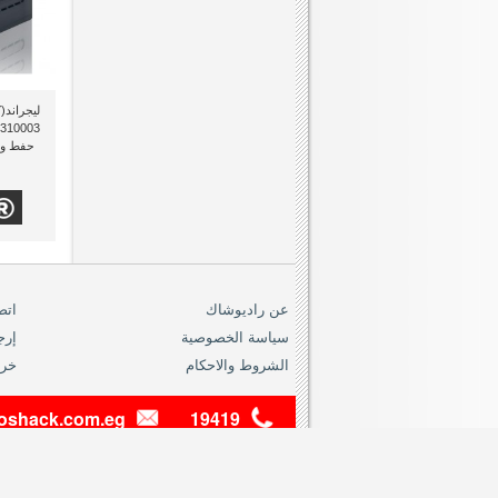
ل
حفط و إ
عن راديوشاك
اتص
سياسة الخصوصية
إرج
الشروط والاحكام
خري
dioshack.com.eg
19419