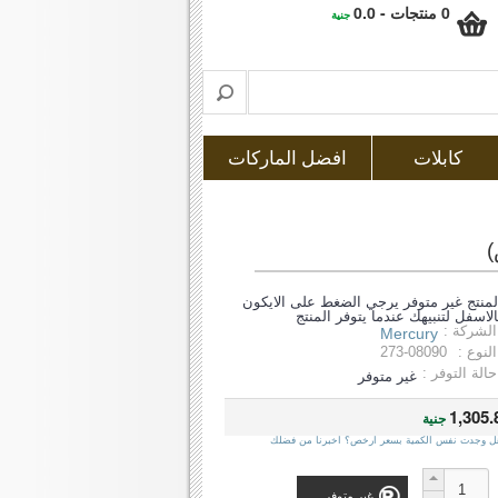
0 منتجات - 0.0
جنية
كابلات
افضل الماركات
لمنتج غير متوفر يرجي الضغط على الايكون
الاسفل لتنبيهك عندما يتوفر المنتج
الشركة :
Mercury
النوع :
273-08090
حالة التوفر :
غير متوفر
1,305.
جنية
ل وجدت نفس الكمية بسعر ارخص؟ اخبرنا من فضلك
غير متوفر