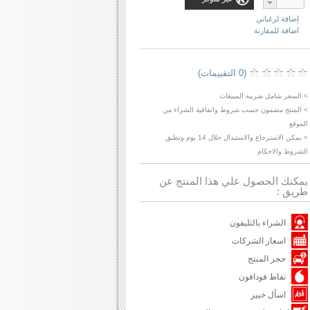
إضافة لرغباتي
اضافة للمقارنة
(0 التقييمات)
> السعر شامل ضريبة المبيعات
> المنتج مضمون حسب شروط واتفاقية الشراء من
الموقع
> يمكن الاسترجاع والاستبدال خلال 14 يوم وتطبق
الشروط والاحكام
يمكنك الحصول علي هذا المنتج عن
طريق :
الشراء بالتليفون
اسعار الشركات
حجز المنتج
نقاط فودافون
اسأل خبير