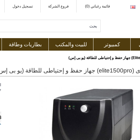
قائمة رغباتي (0)
فروع الشركة
تسجيل دخول
كمبيوتر
للبيت والمكتب
بطاريات وطاقة
 للطاقة (يو بى إس)
ا
ب
8
ه