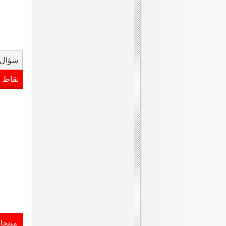
سؤال 
نقاط 
منتجا