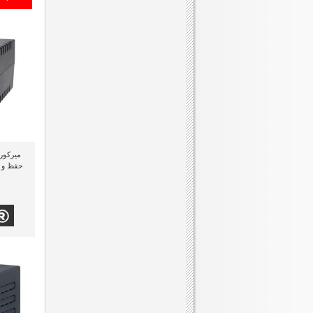
حفظ و إ