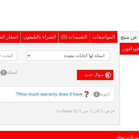
المواصفات
التقييمات (0)
الشراء بالتليفون
اسعار ال
عن منتج
فودافون
اسئلة
1
اجوبة
How much warranty does it have?
1
عرض 1 الى 1 من 1 (1 صفحات)
ت ذات صلة