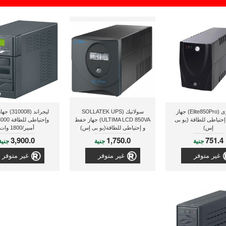
ميركورى (Elite850Pro) جهاز
سولاتيك (SOLLATEK UPS
ليجراند (08
حتياطى للطاقة (يو بى
ULTIMA LCD 850VA) جهاز حفط
إس)
و إحتياطى للطاقة(يو بى إس)
أمبير/1800 وات
3,900.0
1,750.0
751.4
جنية
جنية
جنية
غير متوفر
غير متوفر
غير متوفر