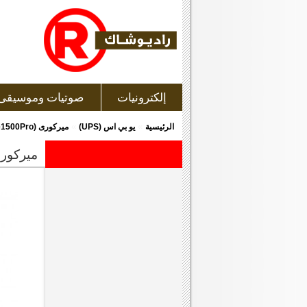
إلكترونيات
صوتيات وموسيقى
»
»
الرئيسية
يو بي اس (UPS)
ميركورى (Elite1500Pro) جهاز حفظ و إحتياطى للطاقة (يو بى إس)
ميركورى (elite1500pro) جهاز حفظ و إحتياطى