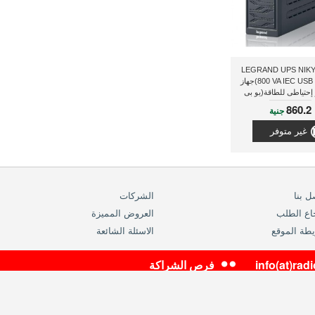
يجراند(LEGRAND UPS NIKY
800 VA IEC USB 310003)جهاز
حتياطى للطاقة(يو بى
إس)
860.2
جنية
غير متوفر
ل بنا
الشركات
اع الطلب
العروض المميزة
طة الموقع
الاسئلة الشائعة
info(at)ra
فرص الشراكة
موزع معتمد لراديوشاك العالمية في مصر والشرق الاوسط
سجل تجاري رقم 5-00111-191 ,بطاقة ضريبية رقم 200-216-783
حقوق النشر محفوظة 2014