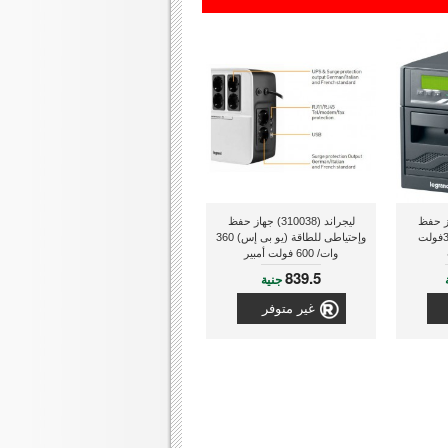
3100) جهاز حفظ
ليجراند (310038) جهاز حفظ
وإحتياطى للطاقة 3000فولت
وإحتياطى للطاقة (يو بى إس) 360
وات/ 600 فولت أمبير
839.5
جنية
غير متوفر