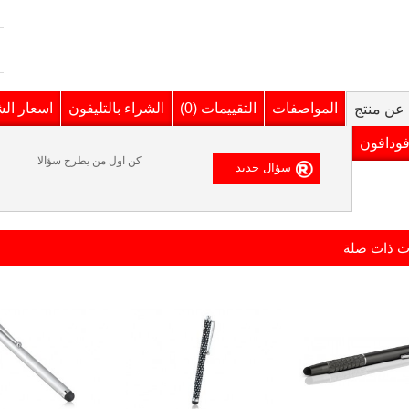
المواصفات
التقييمات (0)
الشراء بالتليفون
اسعار ال
عن منتج
فودافون
كن اول من يطرح سؤالا
ت ذات صلة