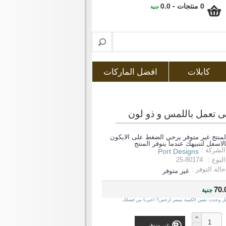
0 منتجات - 0.0
جنية
كابلات
افضل الماركات
لمنتج غير متوفر يرجي الضغط على الايكون
الاسفل لتنبيهك عندما يتوفر المنتج
الشركة :
Port Designs
النوع :
25-80174
حالة التوفر :
غير متوفر
70.
جنية
ل وجدت نفس الكمية بسعر ارخص؟ اخبرنا من فضلك
غير متوفر