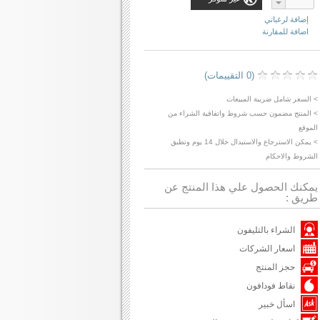
إضافة لرغباتي
اضافة للمقارنة
(0 التقييمات)
> السعر شامل ضريبة المبيعات
> المنتج مضمون حسب شروط واتفاقية الشراء من
الموقع
> يمكن الاسترجاع والاستبدال خلال 14 يوم وتطبق
الشروط والاحكام
يمكنك الحصول علي هذا المنتج عن
طريق :
الشراء بالتليفون
اسعار الشركات
حجز المنتج
نقاط فودافون
اسأل خبير