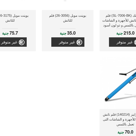
سبيد لينك (SL-7006-BK) قلم
بوينت موبل (3056-26) قلم
تاتش للأجهزة و الشاشات
للتاتش
للتاتش
ل باللمس و ذو لون أسود
75.7
35.0
215.0
جنية
جنية
جنية
غير متوفر
غير متوفر
غير متوفر
بورت ديزاينز (140214) قلم تاتش
للأجهزة و الشاشات التى
تعمل باللمس
70.0
جنية