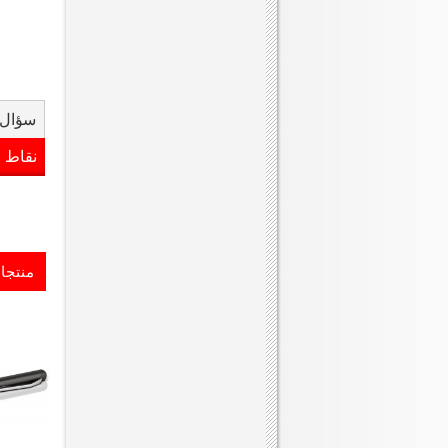
سؤال 
نقاط 
منتجا