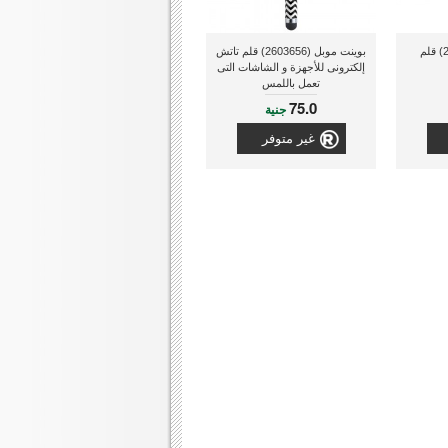
بوينت موبل (3175-26) قلم
بوينت موبل (2603656) قلم تاتش
إلكترونى للأجهزة و الشاشات التى
تعمل باللمس
75.0
جنية
غير متوفر