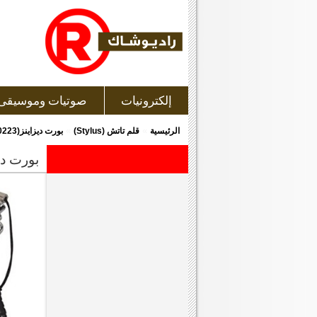
إلكترونيات
صوتيات وموسيقى
»
»
الرئيسية
قلم تاتش (Stylus)
بورت ديزاينز(140223) قلم إلكترونى تاتش للأجهزة و الشاشات التى تعمل باللمس و ذو لون
بورت ديزاينز(140223) قلم إلكترونى تاتش للأجهز