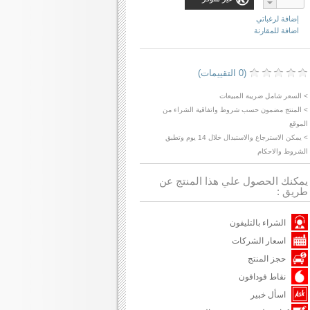
إضافة لرغباتي
اضافة للمقارنة
(0 التقييمات)
> السعر شامل ضريبة المبيعات
> المنتج مضمون حسب شروط واتفاقية الشراء من
الموقع
> يمكن الاسترجاع والاستبدال خلال 14 يوم وتطبق
الشروط والاحكام
يمكنك الحصول علي هذا المنتج عن
طريق :
الشراء بالتليفون
اسعار الشركات
حجز المنتج
نقاط فودافون
اسأل خبير