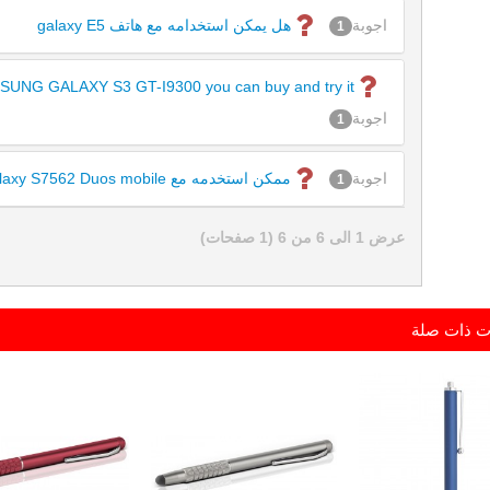
اجوبة
هل يمكن استخدامه مع هاتف galaxy E5
1
NG GALAXY S3 GT-I9300 you can buy and try it,
اجوبة
1
اجوبة
ممكن استخدمه مع samsung Galaxy S7562 Duos mobile ؟ not compatible
1
عرض 1 الى 6 من 6 (1 صفحات)
ت ذات صلة