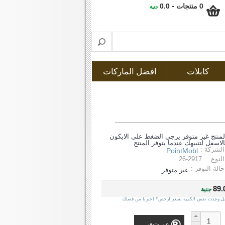
0 منتجات - 0.0
جنية
كابلات
افضل الماركات
لمنتج غير متوفر يرجي الضغط على الايكون
الاسفل لتنبيهك عندما يتوفر المنتج
الشركة :
PointMobl
النوع :
26-2917
حالة التوفر :
غير متوفر
89.
جنية
ل وجدت نفس الكمية بسعر ارخص؟ اخبرنا من فضلك
غير متوفر