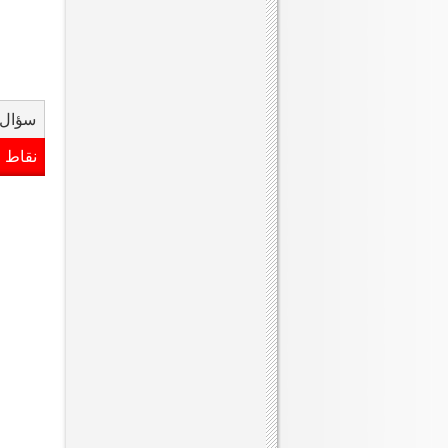
سؤال 
نقاط 