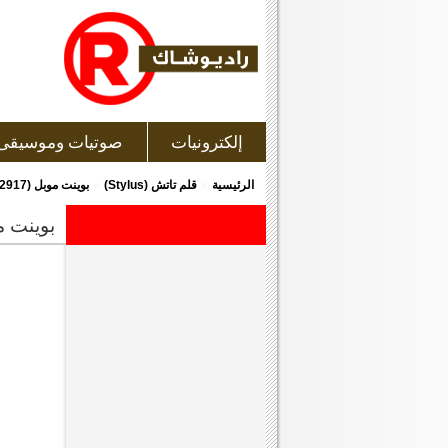
إلكترونيات
صوتيات وموسيقى
»
»
الرئيسية
قلم تاتش (Stylus)
بوينت موبل (2917-26) قلم للتاتش
بوينت موبل (2917-6