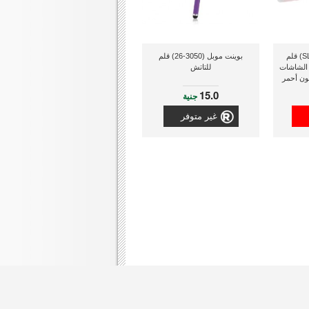
سبيد لينك (SL-7006-RD) قلم
بوينت موبل (3050-26) قلم
 الشاشات
للتاتش
لون أحمر
15.0
جنية
غير متوفر