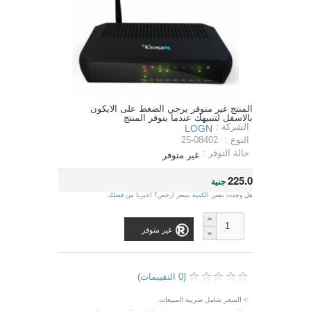
المنتج غير متوفر يرجي الضغط على الايكون
بالاسفل لتنبيهك عندما يتوفر المنتج
الشركة :
LOGN
النوع :
25-08402
حالة التوفر :
غير متوفر
225.0
جنية
هل وجدت نفس الكمية بسعر ارخص؟ اخبرنا من فضلك
غير متوفر
(0 التقييمات)
> السعر شامل ضريبة المبيعات