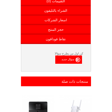
التقييمات (0)
الشراء بالتليفون
اسعار الشركات
حجز المنتج
نقاط فودافون
كن اول من يطرح سؤالا
منتجات ذات صلة