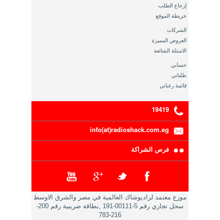
إرجاع الطلب
خريطة الموقع
الشركات
العروض المميزة
الاسئلة الشائعة
حسابي
طلباتي
قائمة رغباتي
19419
info(at)radioshack.com.eg
فرص الشراكة
موزع معتمد لراديوشاك العالمية في مصر والشرق الاوسط
سجل تجاري رقم 5-00111-191 ,بطاقة ضريبية رقم 200-
216-783