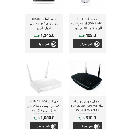
تى بى لينك (TL-
تى بى لينك (M7350)
WA855RE) إمتداد إِشارة
راوتر واى فاى محمول
الواى فاى 300 ميجابت
الجيل الرابع
فى الثانية مزود بعدد 2
1,345.0
409.0
جنية
جنية
هوائى خارجى
غير متوفر
غير متوفر
لوج إن مودم راوتر 4
دى لينك (DAP-1665)
منافذ(LOGN 300 MBPS
أكسيس بوينت لاسلكى ذو
WLS N MODEM
نطاق مزدوج لإمتداد
ROUTER 4PORT HN-
إشارة الراوتر
1,050.0
310.0
جنية
جنية
DR4PN2V2)
غير متوفر
غير متوفر