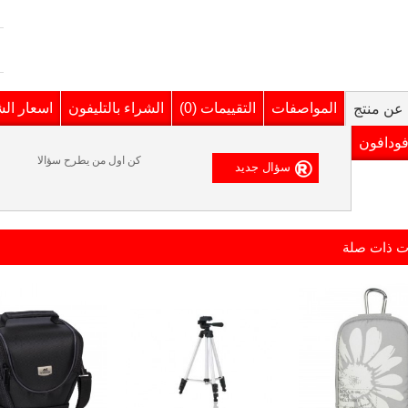
المواصفات
التقييمات (0)
الشراء بالتليفون
اسعار ال
عن منتج
فودافون
كن اول من يطرح سؤالا
ت ذات صلة