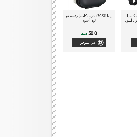
7) حقيبة كاميرا
ريفا (7023) جراب كاميرا رقمية ذو
ون أسود
لون أسود
50.0
جنية
غير متوفر