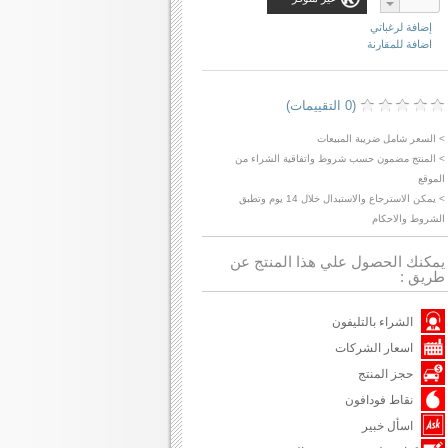
إضافة لرغباتي
اضافة للمقارنة
(0 التقييمات)
> السعر شامل ضريبة المبيعات
> المنتج مضمون حسب شروط واتفاقية الشراء من
الموقع
> يمكن الاسترجاع والاستبدال خلال 14 يوم وتطبق
الشروط والاحكام
يمكنك الحصول علي هذا المنتج عن
طريق :
الشراء بالتليفون
اسعار الشركات
حجز المنتج
نقاط فودافون
اسأل خبير