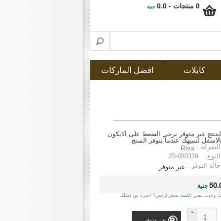
0 منتجات - 0.0
جنية
كابلات
افضل الماركات
لمنتج غير متوفر يرجي الضغط على الايكون
الاسفل لتنبيهك عندما يتوفر المنتج
الشركة :
Riva
النوع :
25-080339
حالة التوفر :
غير متوفر
50.
جنية
ل وجدت نفس الكمية بسعر ارخص؟ اخبرنا من فضلك
غير متوفر