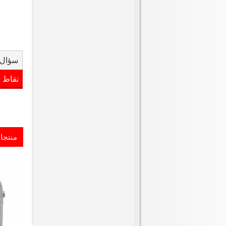
سؤال 
نقاط 
منتجا