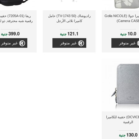
حقيبة كاميرا جولا (Golla NICOLE
راديوشاك (TV-1743 50) حامل
ريفا (205A-01
Camera CASE
كاميرا ثلاثى الأرجل
رقمية شبه محترفة, ذو ل
399.0
121.1
10.0
جنية
جنية
جنية
غير متوفر
غير متوفر
غير متوفر
بورو (DCVICE1) حقيبة للكاميرا
الرقمية
130.0
جنية