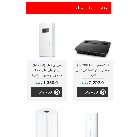
منتجات ذات صلة
لينكسيس (X6200-UK)
تى بى لينك (M5360)
مودم راوتر لاسلكى ثنائى
راوتر واى فاى و 3G
التردد
محمول و مزود ببطارية
داخلية لإعادة شحن
1,360.0
2,222.0
جنية
جنية
الأجهزة بقدرة 5200 ملى
أمبير
غير متوفر
غير متوفر