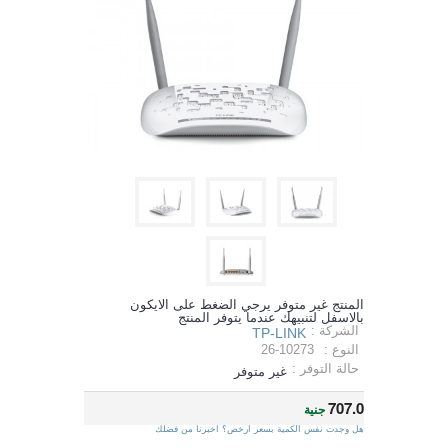
المنتج غير متوفر يرجي الضغط على الايكون
بالاسفل لتنبيهك عندما يتوفر المنتج
الشركة :
TP-LINK
النوع :
26-10273
حالة التوفر :
غير متوفر
707.0
جنية
هل وجدت نفس الكمية بسعر ارخص؟ اخبرنا من فضلك