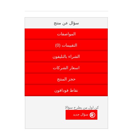
سؤال عن منتج
المواصفات
التقييمات (0)
الشراء بالتليفون
اسعار الشركات
حجز المنتج
نقاط فودافون
كن اول من يطرح سؤالا