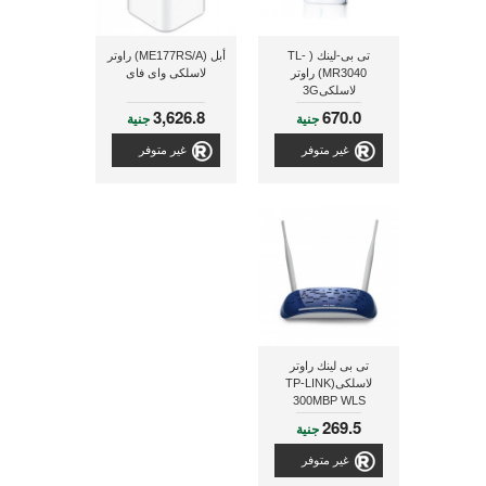
تى بى-لينك ( TL-
أبل (ME177RS/A) راوتر
MR3040) راوتر
لاسلكى واى فاى
لاسلكى3G
3,626.8
670.0
جنية
جنية
غير متوفر
غير متوفر
تى بى لينك راوتر
لاسلكى(TP-LINK
300MBP WLS
ADSL2+ROUTER,RALINK+TRENDCHIP
269.5
جنية
TD-W8960N)
غير متوفر