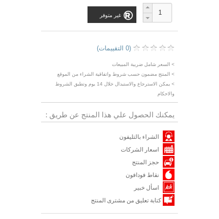
غير متوفر
(0 التقييمات)
> السعر شامل ضريبة المبيعات
> المنتج مضمون حسب شروط واتفاقية الشراء من الموقع
> يمكن الاسترجاع والاستبدال خلال 14 يوم وتطبق الشروط
والاحكام
يمكنك الحصول علي هذا المنتج عن طريق :
الشراء بالتليفون
اسعار الشركات
حجز المنتج
نقاط فودافون
اسأل خبير
كتابة تعليق من مشترى المنتج