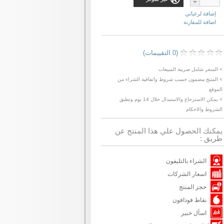
إضافة لرغباتي
اضافة للمقارنة
(0 التقييمات)
> السعر شامل ضريبة المبيعات
> المنتج مضمون حسب شروط واتفاقية الشراء من
الموقع
> يمكن الاسترجاع والاستبدال خلال 14 يوم وتطبق
الشروط والاحكام
يمكنك الحصول علي هذا المنتج عن
طريق :
الشراء بالتليفون
اسعار الشركات
حجز المنتج
نقاط فودافون
اسأل خبير