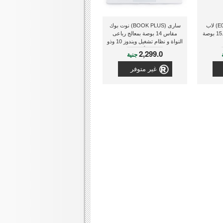
دل (3552-E0001-GBLK) لاب
سارى (BOOK PLUS) نوت بوك
توب إنسبايرون مقاس 15.6 بوصة
مقاس 14 بوصة بمعالج رباعى
النواة و نظام تشغيل ويندوز 10 وذو
لون أبيض
2,299.0
جنية
غير متوفر