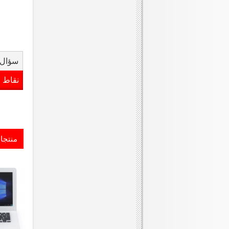
سؤال 
نقاط 
منتجا