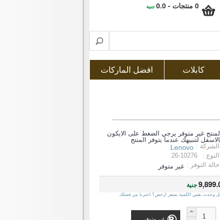
0 منتجات - 0.0
جنية
كابلات
افضل الماركات
لمنتج غير متوفر يرجي الضغط على الايكون
الاسفل لتنبيهك عندما يتوفر المنتج
الشركة :
Lenovo
النوع :
26-10276
حالة التوفر :
غير متوفر
9,899.
جنية
ل وجدت نفس الكمية بسعر ارخص؟ اخبرنا من فضلك
غير متوفر