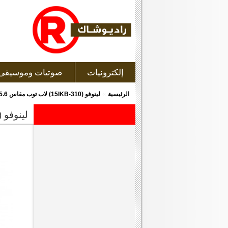
إلكترونيات
صوتيات وموسيقى
»
الرئيسية
لينوفو (310-15IKB) لاب توب مقاس 15.6 بوصة و ذو لون أسود
لينوفو (310-15ikb) لاب توب مقاس 15.6 بوصة و ذو لون أس