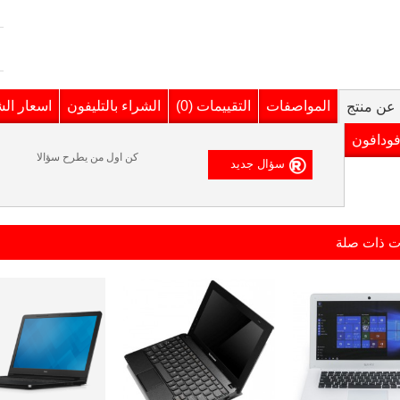
المواصفات
التقييمات (0)
الشراء بالتليفون
اسعار ال
عن منتج
فودافون
كن اول من يطرح سؤالا
ت ذات صلة