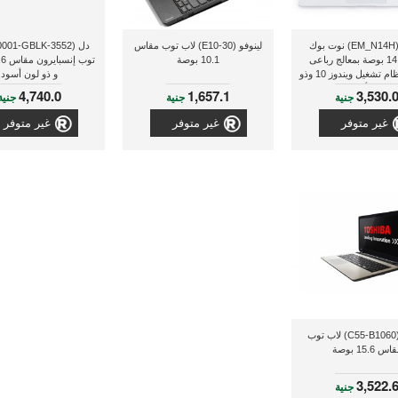
سارى (EM_N14H) نوت بوك
لينوفو (E10-30) لاب توب مقاس
مقاس 14 بوصة بمعالج رباعى
10.1 بوصة
النواة و نظام تشغيل ويندوز 10 وذو
و ذو لون أسود
لون أبيض
4,740.0
1,657.1
3,530.
جنية
جنية
جنية
غير متوفر
غير متوفر
غير متوفر
توشيبا (C55-B1060) لاب توب
س 15.6 بوصة
3,522.
جنية