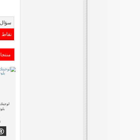
سؤال 
نقاط 
منتجا
بلو
0