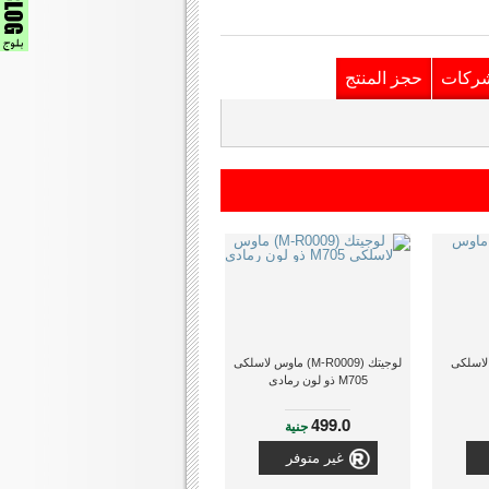
شركات
حجز المنتج
لوجيتك (M-R0009) ماوس لاسلكى
M705 ذو لون رمادى
499.0
جنية
غير متوفر