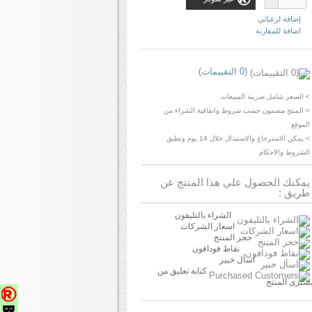
إضافة لرغباتي
اضافة للمقارنة
(0 التقييمات)
> السعر شامل ضريبة المبيعات
> المنتج مضمون حسب شروط واتفاقية الشراء من
الموقع
> يمكن الاسترجاع والاستبدال خلال 14 يوم وتطبق
الشروط والاحكام
يمكنك الحصول علي هذا المنتج عن
طريق :
الشراء بالتليفون
اسعار الشركات
حجز المنتج
نقاط فودافون
اسأل خبير
كتابة تعليق من
شترى المنتج