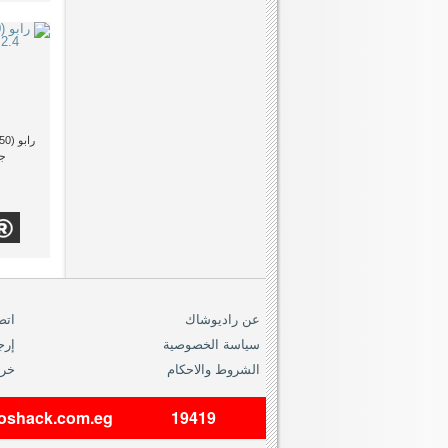
جي
عن راديوشاك
اتص
سياسة الخصوصية
إرج
الشروط والاحكام
خري
dioshack.com.eg
19419