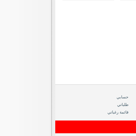
حسابي
طلباتي
قائمة رغباتي