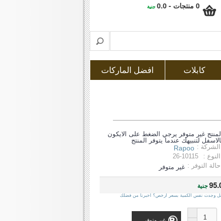
0 منتجات - 0.0
جنية
كابلات
افضل الماركات
لمنتج غير متوفر يرجي الضغط على الايكون
الاسفل لتنبيهك عندما يتوفر المنتج
الشركة :
Rapoo
النوع :
26-10115
حالة التوفر :
غير متوفر
95.
جنية
ل وجدت نفس الكمية بسعر ارخص؟ اخبرنا من فضلك
غير متوفر