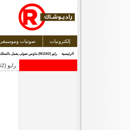
إلكترونيات
صوتيات وموسيقى
»
الرئيسية
رابو (N1162) ماوس ضوئى يعمل بالسلك, ذو لون أسود
رابو (n1162) ماوس ضوئى يعمل بالسلك, ذو لون أسود