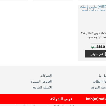
رابو (M550) ماوس لاسلكى 2.4
جا, ذو لون أسود
444.0
جنية
غير متوفر
ل بنا
الشركات
اع الطلب
العروض المميزة
طة الموقع
الاسئلة الشائعة
info(at)ra
فرص الشراكة