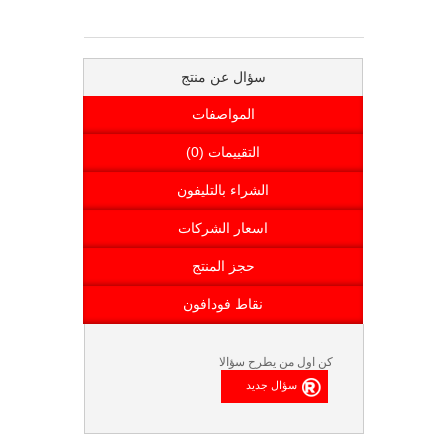
سؤال عن منتج
المواصفات
التقييمات (0)
الشراء بالتليفون
اسعار الشركات
حجز المنتج
نقاط فودافون
كن اول من يطرح سؤالا