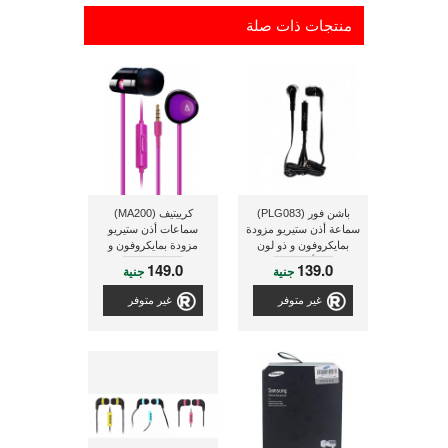
منتجات ذات صلة
باشن فور (PLG083)
كرييتيف (MA200)
سماعة أذن ستيريو مزودة
سماعات أذن ستيريو
بمايكروفون و ذو لون
مزودة بمايكروفون و
أسود
عازلة للضوضاء ذات لون
149.0
139.0
جنية
جنية
بنفسجى
غير متوفر
غير متوفر