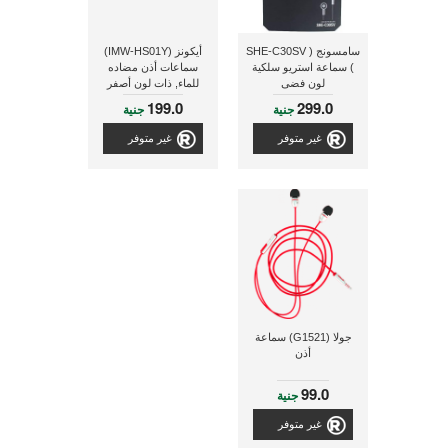
سامسونج ( SHE-C30SV
أيكونز (IMW-HS01Y)
) سماعة استريو سلكية
سماعات أذن مضاده
لون فضى
للماء, ذات لون أصفر
199.0
299.0
جنية
جنية
غير متوفر
غير متوفر
جولا (G1521) سماعة
أذن
99.0
جنية
غير متوفر