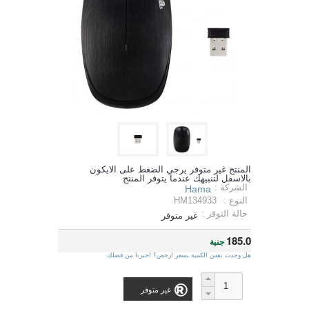
المنتج غير متوفر يرجي الضغط على الايكون
بالاسفل لتنبيهك عندما يتوفر المنتج
الشركة :
Hama
النوع :
HM134933
حالة التوفر :
غير متوفر
185.0
جنية
هل وجدت نفس الكمية بسعر ارخص؟ اخبرنا من فضلك
غير متوفر