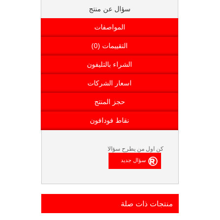
سؤال عن منتج
المواصفات
التقييمات (0)
الشراء بالتليفون
اسعار الشركات
حجز المنتج
نقاط فودافون
كن اول من يطرح سؤالا
منتجات ذات صلة