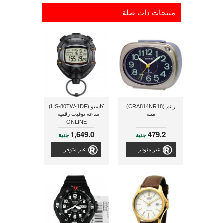
منتجات ذات صلة
ريتم (CRA814NR18)
كاسيو (HS-80TW-1DF)
منبه
ساعة توقيت رقمية -
ONLINE
1,649.0
479.2
جنية
جنية
غير متوفر
غير متوفر