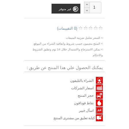
غير متوفر
(0 التقييمات)
> السعر شامل ضريبة المبيعات
> المنتج مضمون حسب شروط واتفاقية الشراء من الموقع
> يمكن الاسترجاع والاستبدال خلال 14 يوم وتطبق الشروط
والاحكام
يمكنك الحصول علي هذا المنتج عن طريق :
الشراء بالتليفون
اسعار الشركات
حجز المنتج
نقاط فودافون
اسأل خبير
كتابة تعليق من مشترى المنتج