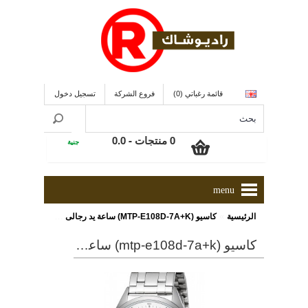
قائمة رغباتي (0)
فروع الشركة
تسجيل دخول
0 منتجات - 0.0
جنية
menu
»
الرئيسية
كاسيو (MTP-E108D-7A+K) ساعة يد رجالى من الإستانلس إستيل ذو لون أبيض
كاسيو (mtp-e108d-7a+k) ساعة يد رجالى من الإستانلس إستيل ذو لون أبيض