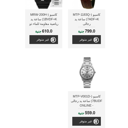
كاسيو (MTP-1183Q-
كاسيو (MRW-200H-
7ADF+K) ساعة يد
1BVDF+K) ساعة يد
رجالى
رياضية مقاومة للماء ذو
لون أسود
610.0
799.0
جنية
جنية
غير متوفر
غير متوفر
كاسيو (MTP-V001D-
7BUDF) ساعة يد رجالى
- ONLINE
559.0
جنية
غير متوفر