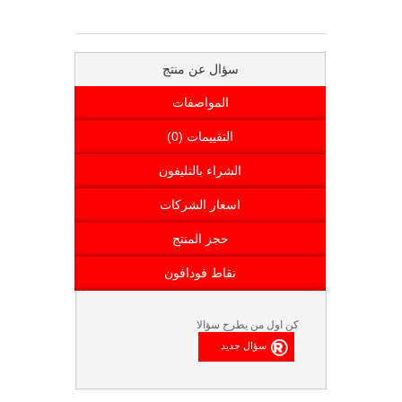
سؤال عن منتج
المواصفات
التقييمات (0)
الشراء بالتليفون
اسعار الشركات
حجز المنتج
نقاط فودافون
كن اول من يطرح سؤالا