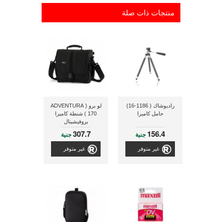
منتجات ذات صلة
راديوشاك ( 1186-16)
لو برو ( ADVENTURA
حامل كاميرا
170 ) شنطة كاميرا
بروفيشينال
307.7
156.4
جنية
جنية
غير متوفر
غير متوفر