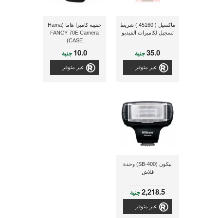
ماكسيل ( 45160 ) شريط
حقيبة كاميرا هاما (Hama
تسجيل لكاميرات الفيديو
FANCY 70E Camera
CASE)
10.0
35.0
جنية
جنية
غير متوفر
غير متوفر
نيكون (SB-400) وحدة
فلاش
2,218.5
جنية
غير متوفر