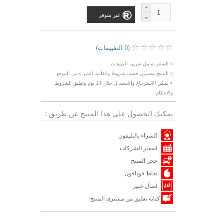
غير متوفر
(0 التقييمات)
> السعر شامل ضريبة المبيعات
> المنتج مضمون حسب شروط واتفاقية الشراء من الموقع
> يمكن الاسترجاع والاستبدال خلال 14 يوم وتطبق الشروط
والاحكام
يمكنك الحصول علي هذا المنتج عن طريق :
الشراء بالتليفون
اسعار الشركات
حجز المنتج
نقاط فودافون
اسأل خبير
كتابة تعليق من مشترى المنتج