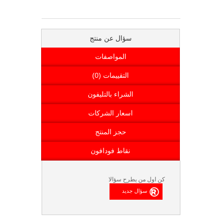
سؤال عن منتج
المواصفات
التقييمات (0)
الشراء بالتليفون
اسعار الشركات
حجز المنتج
نقاط فودافون
كن اول من يطرح سؤالا