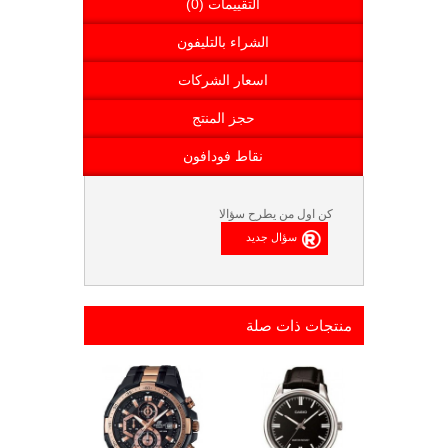
التقييمات (0)
الشراء بالتليفون
اسعار الشركات
حجز المنتج
نقاط فودافون
كن اول من يطرح سؤالا
منتجات ذات صلة