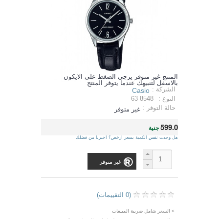
المنتج غير متوفر يرجي الضغط على الايكون
بالاسفل لتنبيهك عندما يتوفر المنتج
الشركة :
Casio
النوع :
63-8548
حالة التوفر :
غير متوفر
599.0
جنية
هل وجدت نفس الكمية بسعر ارخص؟ اخبرنا من فضلك
غير متوفر
(0 التقييمات)
> السعر شامل ضريبة المبيعات