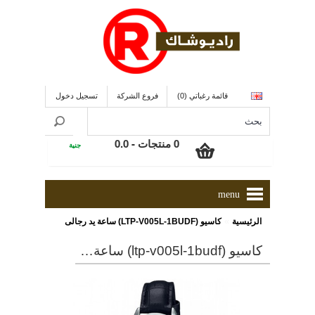
قائمة رغباتي (0)
فروع الشركة
تسجيل دخول
0 منتجات - 0.0
جنية
menu
»
الرئيسية
كاسيو (LTP-V005L-1BUDF) ساعة يد رجالى
كاسيو (ltp-v005l-1budf) ساعة يد رجالى