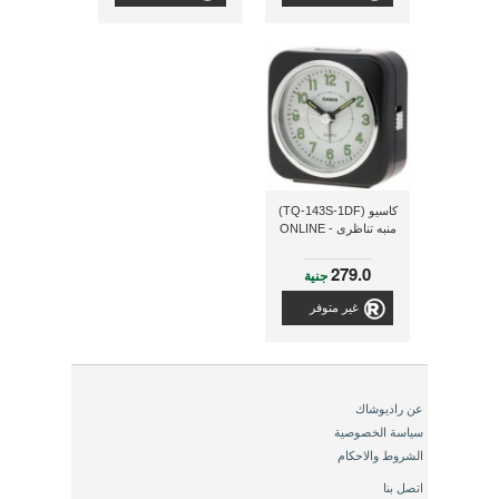
كاسيو (TQ-143S-1DF)
منبه تناظرى - ONLINE
279.0
جنية
غير متوفر
عن راديوشاك
سياسة الخصوصية
الشروط والاحكام
اتصل بنا