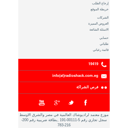
إرجاع الطلب
خريطة الموقع
الشركات
العروض المميزة
الاسئلة الشائعة
حسابي
طلباتي
قائمة رغباتي
19419
info(at)radioshack.com.eg
فرص الشراكة
موزع معتمد لراديوشاك العالمية في مصر والشرق الاوسط
سجل تجاري رقم 5-00111-191 ,بطاقة ضريبية رقم 200-
216-783