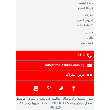
إرجاع الطلب
خريطة الموقع
الشركات
العروض المميزة
الاسئلة الشائعة
حسابي
طلباتي
قائمة رغباتي
19419
info(at)radioshack.com.eg
فرص الشراكة
موزع معتمد لراديوشاك العالمية في مصر والشرق الاوسط
سجل تجاري رقم 5-00111-191 ,بطاقة ضريبية رقم 200-
216-783