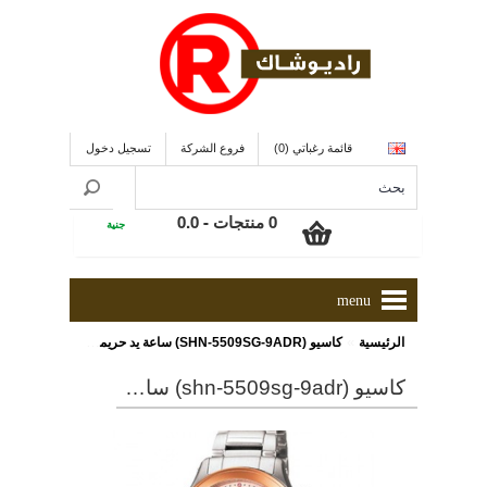
قائمة رغباتي (0)
فروع الشركة
تسجيل دخول
0 منتجات - 0.0
جنية
menu
»
الرئيسية
كاسيو (SHN-5509SG-9ADR) ساعة يد حريمى - ONLINE
كاسيو (shn-5509sg-9adr) ساعة يد حريمى - online