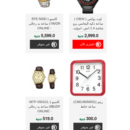
اوت بوكس ( OB34 )
كاسيو (EFE-505D-
ساعة ذكية اليجانس برو
7AVDR) ساعة يد رجالى
شاشة 1.4 انش، اموليد،
- ONLINE
اسود
5,599.0
2,999.0
جنية
جنية
اشترى الان
غير متوفر
ريتم (CMG450NR01)
كاسيو (MTP-V001GL-
ساعة حائط
9BUDF) ساعة يد رجالى
- ONLINE
519.0
300.0
جنية
جنية
غير متوفر
غير متوفر