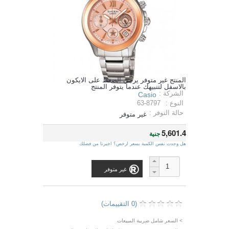
المنتج غير متوفر يرجي الضغط على الايكون
بالاسفل لتنبيهك عندما يتوفر المنتج
الشركة :
Casio
النوع :
63-8797
حالة التوفر :
غير متوفر
5,601.4
جنية
هل وجدت نفس الكمية بسعر ارخص؟ اخبرنا من فضلك
غير متوفر
(0 التقييمات)
> السعر شامل ضريبة المبيعات