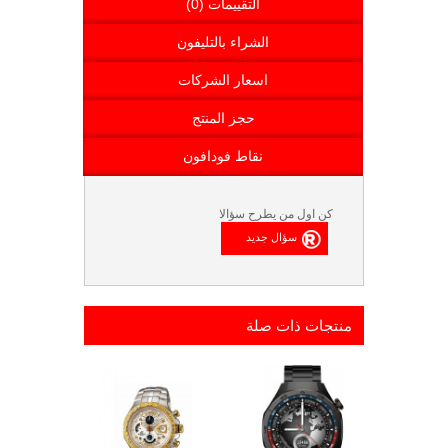
التقييمات (0)
الشراء بالتليفون
اسعار الشركات
حجز المنتج
نقاط فودافون
كن اول من يطرح سؤالا
منتجات ذات صلة