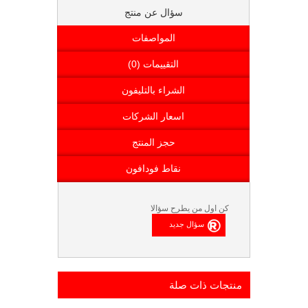
سؤال عن منتج
المواصفات
التقييمات (0)
الشراء بالتليفون
اسعار الشركات
حجز المنتج
نقاط فودافون
كن اول من يطرح سؤالا
منتجات ذات صلة