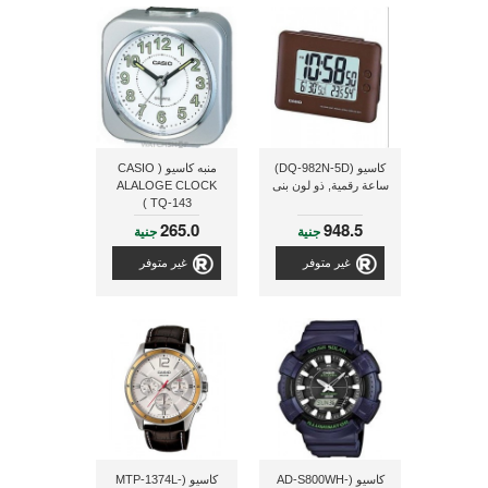
كاسيو (DQ-982N-5D)
منبه كاسيو ( CASIO
ساعة رقمية, ذو لون بنى
ALALOGE CLOCK
TQ-143 )
265.0
948.5
جنية
جنية
غير متوفر
غير متوفر
كاسيو (AD-S800WH-
كاسيو (MTP-1374L-