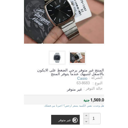
المنتج غير متوفر يرجي الضغط على الايكون
بالاسفل لتنبيهك عندما يتوفر المنتج
الشركة :
Casio
النوع :
63-8683
حالة التوفر :
غير متوفر
1,569.0
جنية
هل وجدت نفس الكمية بسعر ارخص؟ اخبرنا من فضلك
غير متوفر