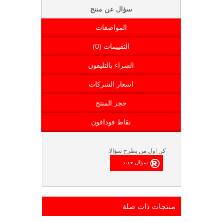
سؤال عن منتج
المواصفات
التقييمات (0)
الشراء بالتليفون
اسعار الشركات
حجز المنتج
نقاط فودافون
كن اول من يطرح سؤالا
منتجات ذات صلة