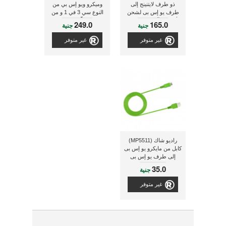
ذو طرف لايتنينج إلى
وميكرو ويو إس بي من
طرف يو إس بى لشحن
النوع سي 3 في 1 و من
أجهزة الآيفون, ذو لون
الطرف الاّخر يو إس بى
249.0
165.0
جنية
جنية
أبيض
للشحن, ذو لون أحمر
غير متوفر
غير متوفر
راديو شاك (MP5511)
كابل من مايكرو يو إس بى
إلى طرف يو إس بى
35.0
جنية
غير متوفر