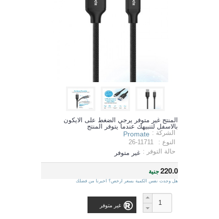
المنتج غير متوفر يرجي الضغط على الايكون
بالاسفل لتنبيهك عندما يتوفر المنتج
الشركة :
Promate
النوع :
26-11711
حالة التوفر :
غير متوفر
220.0
جنية
هل وجدت نفس الكمية بسعر ارخص؟ اخبرنا من فضلك
غير متوفر