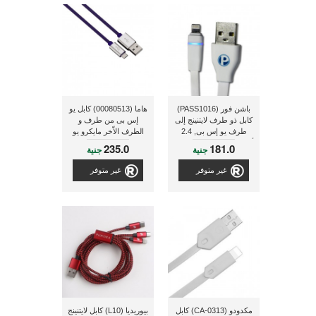
باشن فور (PASS1016)
هاما (00080513) كابل يو
كابل ذو طرف لايتنينج إلى
إس بى من طرف و
طرف يو إس بى, 2.4
الطرف الاّخر مايكرو يو
أمبير, طول 1 متر, ذو لون
إس بى للشحن و التزامن
235.0
181.0
جنية
جنية
أبيض
بطول 1 متر و ذو لون
أزرق
غير متوفر
غير متوفر
مكدودو (CA-0313) كابل
بيوريديا (L10) كابل لايتنينج