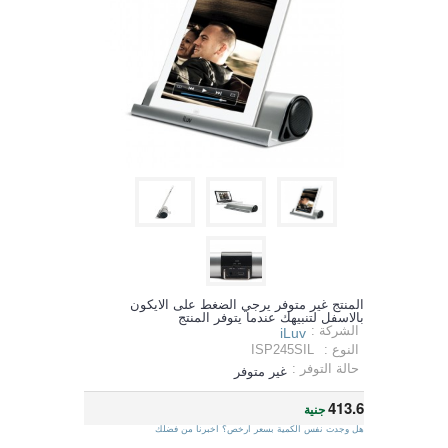
المنتج غير متوفر يرجي الضغط على الايكون
بالاسفل لتنبيهك عندما يتوفر المنتج
الشركة :
iLuv
النوع :
ISP245SIL
حالة التوفر :
غير متوفر
413.6
جنية
هل وجدت نفس الكمية بسعر ارخص؟ اخبرنا من فضلك