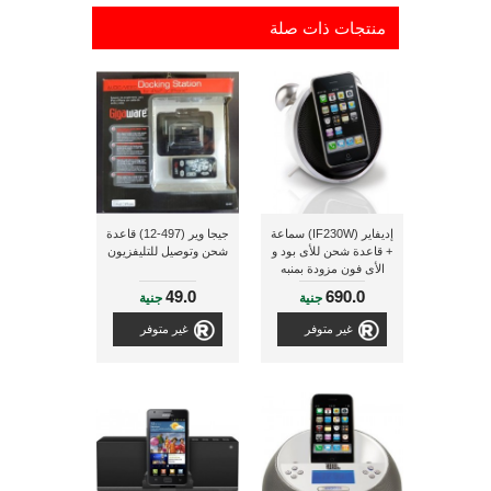
منتجات ذات صلة
إديفاير (IF230W) سماعة
جيجا وير (497-12) قاعدة
+ قاعدة شحن للأى بود و
شحن وتوصيل للتليفزيون
الأى فون مزودة بمنبه
49.0
690.0
جنية
جنية
غير متوفر
غير متوفر