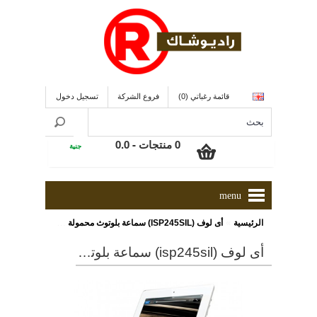
قائمة رغباتي (0)
فروع الشركة
تسجيل دخول
0 منتجات - 0.0
جنية
menu
»
الرئيسية
أى لوف (ISP245SIL) سماعة بلوتوث محمولة مزودة بمسند
أى لوف (isp245sil) سماعة بلوتوث محمولة مزودة بمسند