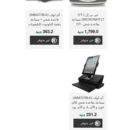
جى بى إل (OT-
أى لوف (IMM377BLK)
MICROWHT1T) سماعة
قاعدة شحن + سماعة
بقاعدة شحن OT-
بتقنية البلوتوث للتليفونات
MICROWHT1T لجهاز
الذكية
363.2
1,799.0
جنية
جنية
الأى بود و الأى فون و
مزودة بساعة و راديو ذو
غير متوفر
غير متوفر
لون أبيض
أى لوف (IMM737BLK)
سماعة بقاعدة شحن للأى
فون و الأى باد و الأى بود
مزود بلوحة مفاتيح تنزلق
251.2
جنية
للخارج
غير متوفر