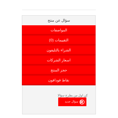
سؤال عن منتج
المواصفات
التقييمات (0)
الشراء بالتليفون
اسعار الشركات
حجز المنتج
نقاط فودافون
كن اول من يطرح سؤالا