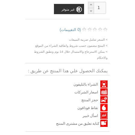
غير متوفر
(0 التقييمات)
> السعر شامل ضريبة المبيعات
> المنتج مضمون حسب شروط واتفاقية الشراء من الموقع
> يمكن الاسترجاع والاستبدال خلال 14 يوم وتطبق الشروط
والاحكام
يمكنك الحصول علي هذا المنتج عن طريق :
الشراء بالتليفون
اسعار الشركات
حجز المنتج
نقاط فودافون
اسأل خبير
كتابة تعليق من مشترى المنتج