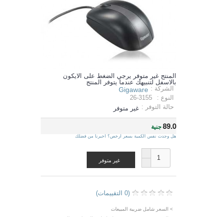
المنتج غير متوفر يرجي الضغط على الايكون
بالاسفل لتنبيهك عندما يتوفر المنتج
الشركة :
Gigaware
النوع :
26-3155
حالة التوفر :
غير متوفر
89.0
جنية
هل وجدت نفس الكمية بسعر ارخص؟ اخبرنا من فضلك
غير متوفر
(0 التقييمات)
> السعر شامل ضريبة المبيعات