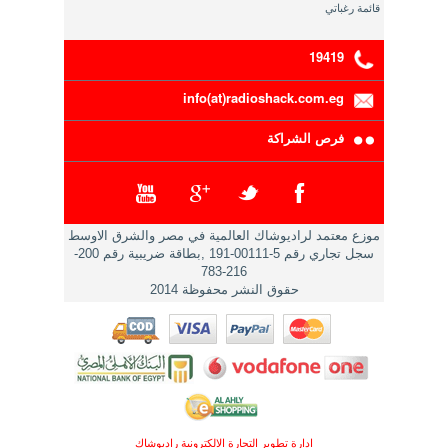
قائمة رغباتي
19419
info(at)radioshack.com.eg
فرص الشراكة
موزع معتمد لراديوشاك العالمية في مصر والشرق الاوسط
سجل تجاري رقم 5-00111-191 ,بطاقة ضريبية رقم 200-
216-783
حقوق النشر محفوظة 2014
ادارة تطوير التجارة الالكترونية راديوشاك