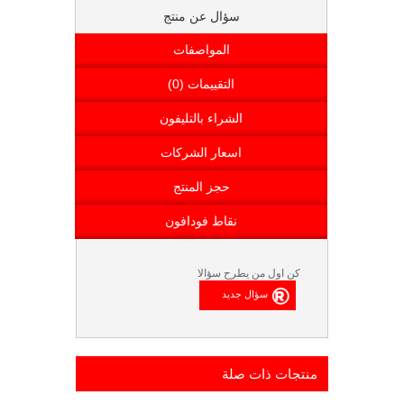
سؤال عن منتج
المواصفات
التقييمات (0)
الشراء بالتليفون
اسعار الشركات
حجز المنتج
نقاط فودافون
كن اول من يطرح سؤالا
منتجات ذات صلة