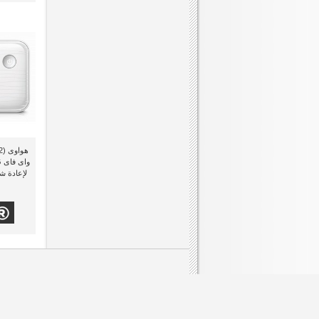
عن راديوشاك
اتص
سياسة الخصوصية
إرج
الشروط والاحكام
خري