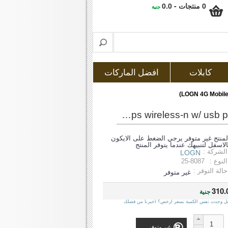
0 منتجات - 0.0
جنية
كابلات
افضل الماركات
لوج إن راوتر و أكسيس بوينت مزود بمنفذ يو إس بى(logn 4g mobile router & access point 150 mbps wireless-n w/ usb port hnmrn1u)
لمنتج غير متوفر يرجي الضغط على الايكون
الاسفل لتنبيهك عندما يتوفر المنتج
الشركة :
LOGN
النوع :
25-8087
حالة التوفر :
غير متوفر
310.
جنية
ل وجدت نفس الكمية بسعر ارخص؟ اخبرنا من فضلك
غير متوفر