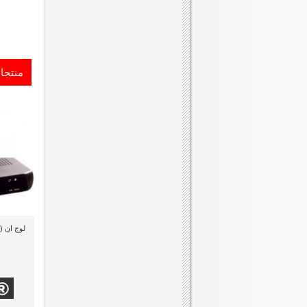
منتجا
لوج ان (HN-DRN1) مودم راوتر