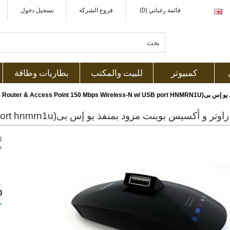
قائمة رغباتي (0)
فروع الشركة
تسجيل دخول
كمبيوتر
للبيت والمكتب
بطاريات وطاقة
LOGN 4G Mobile Router & Ac)
ا
ب
0
ه