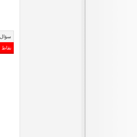
سؤال 
نقاط 