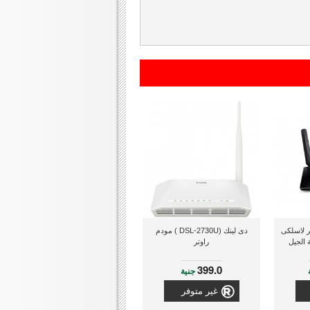
 (AC750)راوتر لاسلكى
دى لينك (DSL-2730U ) مودم
 الجيل
راوتر
399.0
جنية
غير متوفر