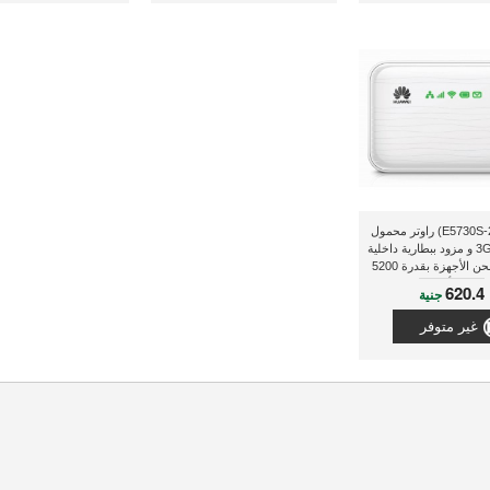
هواوى (E5730S-2) راوتر محمول
واى فاى 3G و مزود ببطارية داخلية
لإعادة شحن الأجهزة بقدرة 5200
ملى أمبير
620.4
جنية
غير متوفر
ل بنا
الشركات
اع الطلب
العروض المميزة
طة الموقع
الاسئلة الشائعة