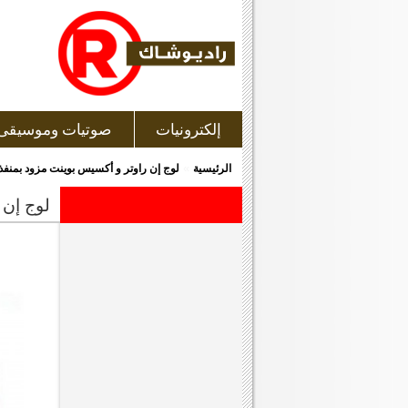
إلكترونيات
صوتيات وموسيقى
»
الرئيسية
لوج إن راوتر و أكسيس بوينت مزود بمنفذ يو إس بى(cess Point 150 Mbps Wireless-N w/ USB port HNMRN1U