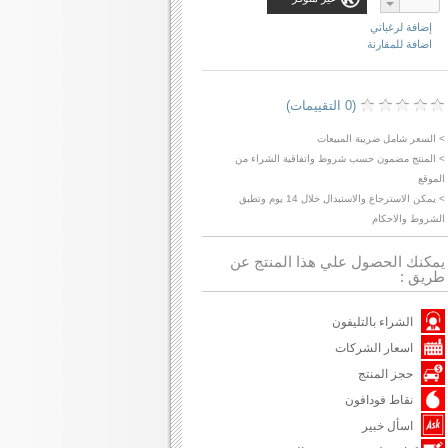
إضافة لرغباتي
اضافة للمقارنة
(0 التقييمات)
> السعر شامل ضريبة المبيعات
> المنتج مضمون حسب شروط واتفاقية الشراء من
الموقع
> يمكن الاسترجاع والاستبدال خلال 14 يوم وتطبق
الشروط والاحكام
يمكنك الحصول علي هذا المنتج عن
طريق :
الشراء بالتليفون
اسعار الشركات
حجز المنتج
نقاط فودافون
اسأل خبير