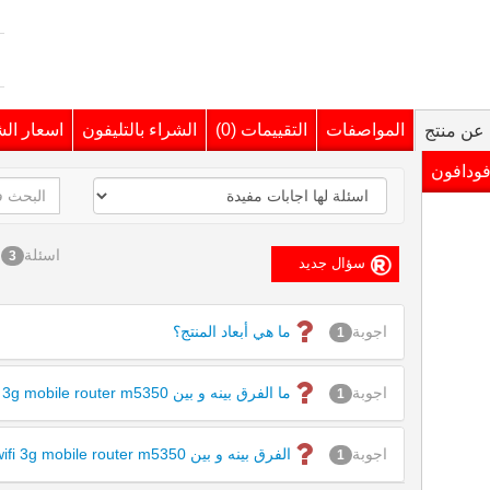
المواصفات
التقييمات (0)
الشراء بالتليفون
اسعار ال
عن منتج
فودافون
اسئلة
3
اجوبة
ما هي أبعاد المنتج؟
1
اجوبة
ما الفرق بينه و بين tp-link wifi 3g mobile router m5350
1
اجوبة
الفرق بينه و بين tp-link wifi 3g mobile router m5350
1