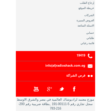
إرجاع الطلب
خريطة الموقع
الشركات
العروض المميزة
الاسئلة الشائعة
حسابي
طلباتي
قائمة رغباتي
19419
info(at)radioshack.com.eg
فرص الشراكة
موزع معتمد لراديوشاك العالمية في مصر والشرق الاوسط
سجل تجاري رقم 5-00111-191 ,بطاقة ضريبية رقم 200-
216-783