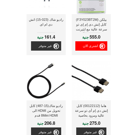
بيلكن (F3Y023BT2M)
راديو شاك (023-15) اتش
كابل إتش دى إم إى ذو
دى ام اى
سرعة عالية مع ايثيرنت
ذو طول 2 متر, أسود
161.4
555.0
جنية
جنية
اشترى الان
غير متوفر
هاما (00122112) كابل
راديو شاك(15-487) كابل
إتش دى إم أى ذو سرعة
تحويل من HDMI الى
عالية ومزود بخاصية
8Mini HDMI قدم
توصيل الإنترنت ذو طول
206.8
275.0
جنية
جنية
1.5 متر
غير متوفر
غير متوفر