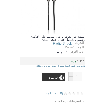
المنتج غير متوفر يرجي الضغط على الايكون
بالاسفل لتنبيهك عندما يتوفر المنتج
الشركة :
Radio Shack
النوع :
15-062
حالة التوفر :
غير متوفر
105.9
جنية
هل وجدت نفس الكمية بسعر ارخص؟ اخبرنا من فضلك
غير متوفر
(0 التقييمات)
> السعر شامل ضريبة المبيعات