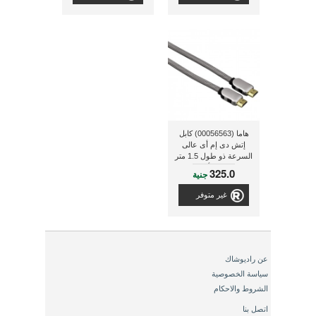
هاما (00056563) كابل
إتش دى إم أى عالى
السرعة ذو طول 1.5 متر
ذو لون أسود
325.0
جنية
غير متوفر
عن راديوشاك
سياسة الخصوصية
الشروط والاحكام
اتصل بنا