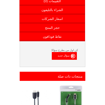
التقييمات (0)
الشراء بالتليفون
اسعار الشركات
حجز المنتج
نقاط فودافون
كن اول من يطرح سؤالا
منتجات ذات صلة