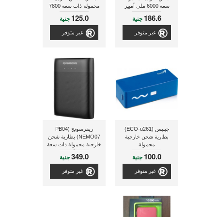
سعة 6000 ملى أمبير
محمولة ذات سعة 7800
مللى امبير
125.0
186.6
جنية
جنية
غير متوفر
غير متوفر
جينيس (ECO-u261)
ريفرسونج (PB04
بطارية شحن خارجية
NEMO07) بطارية شحن
محمولة
خارجية محمولة ذات سعة
7500 مللى أمبير, ذو لون
349.0
100.0
جنية
جنية
أسود
غير متوفر
غير متوفر