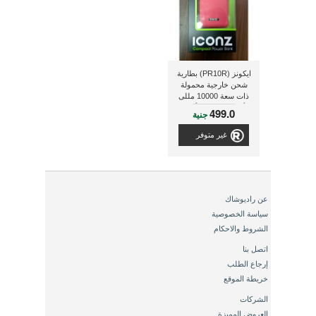
ايكونز (PR10R) بطارية
شحن خارجية محمولة
ذات سعة 10000 مللى
أمبير, ذات لون أحمر
499.0
جنية
غير متوفر
عن راديوشاك
سياسة الخصوصية
الشروط والاحكام
اتصل بنا
إرجاع الطلب
خريطة الموقع
الشركات
العروض المميزة