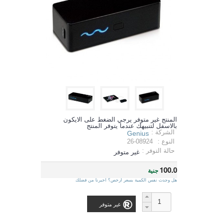
المنتج غير متوفر يرجي الضغط على الايكون
بالاسفل لتنبيهك عندما يتوفر المنتج
الشركة :
Genius
النوع :
26-08924
حالة التوفر :
غير متوفر
100.0
جنية
هل وجدت نفس الكمية بسعر ارخص؟ اخبرنا من فضلك
غير متوفر