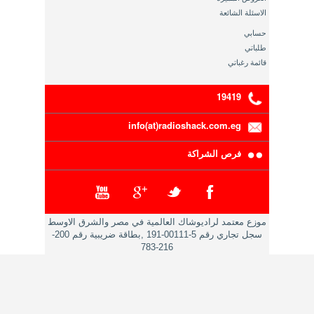
الاسئلة الشائعة
حسابي
طلباتي
قائمة رغباتي
19419
info(at)radioshack.com.eg
فرص الشراكة
موزع معتمد لراديوشاك العالمية في مصر والشرق الاوسط
سجل تجاري رقم 5-00111-191 ,بطاقة ضريبية رقم 200-
216-783
حقوق النشر محفوظة 2014