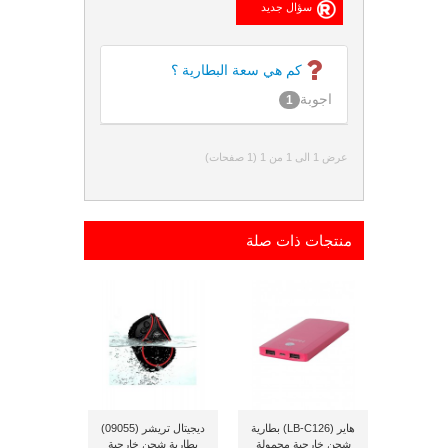
كم هي سعة البطارية ؟
اجوبة
1
عرض 1 الى 1 من 1 (1 صفحات)
منتجات ذات صلة
هاير (LB-C126) بطارية
ديجيتال تريشر (09055)
شحن خارجية محمولة
بطارية شحن خارجية