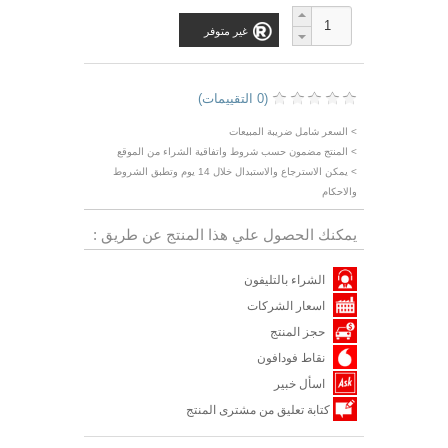
غير متوفر
(0 التقييمات)
> السعر شامل ضريبة المبيعات
> المنتج مضمون حسب شروط واتفاقية الشراء من الموقع
> يمكن الاسترجاع والاستبدال خلال 14 يوم وتطبق الشروط
والاحكام
يمكنك الحصول علي هذا المنتج عن طريق :
الشراء بالتليفون
اسعار الشركات
حجز المنتج
نقاط فودافون
اسأل خبير
كتابة تعليق من مشترى المنتج