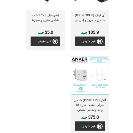
أى لوف (ICC263BLK)
إينيرسيل (1756-23)
شاحن ميكرو يو إس بى
شاحن منزل و سيارة
25.0
105.9
جنية
جنية
غير متوفر
غير متوفر
أنكر (B2013L21) شاحن
منزلى بمنفذ بقدرة 18
وات و يدعم الشحن
السريع و ذو لون أبيض +
375.0
جنية
كابل مايكرو يو إس بى
بطول 90 سم
غير متوفر