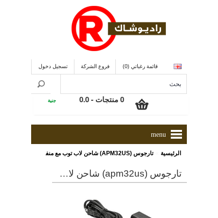
قائمة رغباتي (0)
فروع الشركة
تسجيل دخول
0 منتجات - 0.0
جنية
menu
»
الرئيسية
تارجوس (APM32US) شاحن لاب توب مع منفذ يو إس بى للشحن السريع 2.1 أمبير
تارجوس (apm32us) شاحن لاب توب مع منفذ يو إس بى للشحن السريع 2.1 أمبير