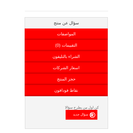
سؤال عن منتج
المواصفات
التقييمات (0)
الشراء بالتليفون
اسعار الشركات
حجز المنتج
نقاط فودافون
كن اول من يطرح سؤالا