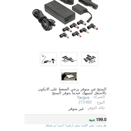
المنتج غير متوفر يرجي الضغط على الايكون
بالاسفل لتنبيهك عندما يتوفر المنتج
الشركة :
Targus
النوع :
273-892
حالة التوفر :
غير متوفر
199.0
جنية
هل وجدت نفس الكمية بسعر ارخص؟ اخبرنا من فضلك