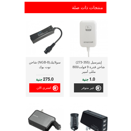
منتجات ذات صلة
إينيرسيل (355-273)
سولاتيك(NGB-8) شاحن
شاحن قدرة 9 فولت/800
نوت بوك
مللى أمبير
275.0
1.0
جنية
جنية
غير متوفر
اشترى الان