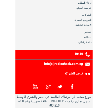
إرجاع الطلب
خريطة الموقع
الشركات
العروض المميزة
الاسئلة الشائعة
حسابي
طلباتي
قائمة رغباتي
19419
info(at)radioshack.com.eg
فرص الشراكة
موزع معتمد لراديوشاك العالمية في مصر والشرق الاوسط
سجل تجاري رقم 5-00111-191 ,بطاقة ضريبية رقم 200-
216-783