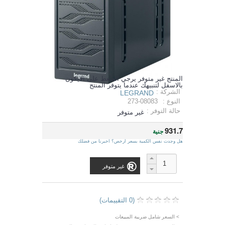
المنتج غير متوفر يرجي الضغط على الايكون
بالاسفل لتنبيهك عندما يتوفر المنتج
الشركة :
LEGRAND
النوع :
273-08083
حالة التوفر :
غير متوفر
931.7
جنية
هل وجدت نفس الكمية بسعر ارخص؟ اخبرنا من فضلك
غير متوفر
(0 التقييمات)
> السعر شامل ضريبة المبيعات