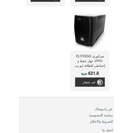
ميركورى (ELITE650
PRO) جهاز حفظ و
إحتياطى للطاقة (يو بى
إس)
621.8
جنية
غير متوفر
عن راديوشاك
سياسة الخصوصية
الشروط والاحكام
اتصل بنا