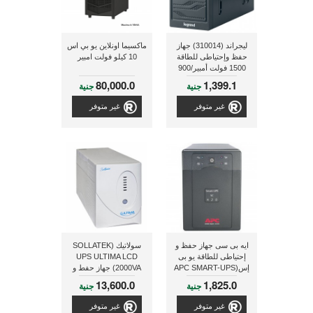
ليجراند (310014) جهاز
ماكسيما اونلاين يو بي اس
حفظ وإحتياطى للطاقة
10 كيلو فولت امبير
1500 فولت أمبير/900
وات
80,000.0
1,399.1
جنية
جنية
غير متوفر
غير متوفر
ايه بى سى جهاز حفظ و
سولاتيك (SOLLATEK
إحتياطى للطاقة يو بى
UPS ULTIMA LCD
إس(APC SMART-UPS
2000VA) جهاز حفط و
SC 420VA 230V-
إحتياطى للطاقة(يو بى
13,600.0
1,825.0
جنية
جنية
SC420I)
إس)
غير متوفر
غير متوفر