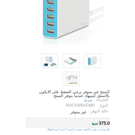
المنتج غير متوفر يرجي الضغط على الايكون
بالاسفل لتنبيهك عندما يتوفر المنتج
الشركة :
iLuv
النوع :
ROCKW5VEWH
حالة التوفر :
غير متوفر
375.0
جنية
هل وجدت نفس الكمية بسعر ارخص؟ اخبرنا من فضلك