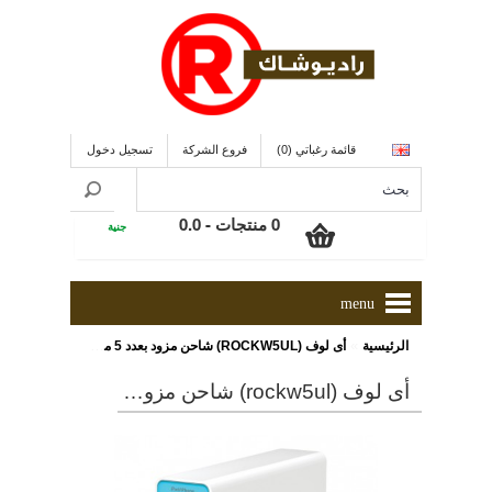
قائمة رغباتي (0)
فروع الشركة
تسجيل دخول
0 منتجات - 0.0
جنية
menu
»
الرئيسية
أى لوف (ROCKW5UL) شاحن مزود بعدد 5 منافذ يو إس بى للشحن
أى لوف (rockw5ul) شاحن مزود بعدد 5 منافذ يو إس بى للشحن