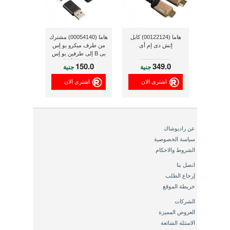
هاما (00122124) كابل
هاما (00054140) مشترك
إتش دى إم أى
من طرف ميكرو يو إس
بى B إلى طرفين يو إس
بىA (2.0) لأجهزة
150.0
349.0
جنية
جنية
التليفون المحمول الذكية
وأجهزة الكمبيوتر وأجهزة
اشترى الان
اشترى الان
التابلت
عن راديوشاك
سياسة الخصوصية
الشروط والاحكام
اتصل بنا
إرجاع الطلب
خريطة الموقع
الشركات
العروض المميزة
الاسئلة الشائعة