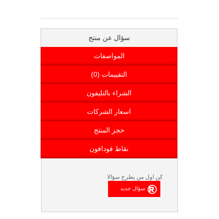
سؤال عن منتج
المواصفات
التقييمات (0)
الشراء بالتليفون
اسعار الشركات
حجز المنتج
نقاط فودافون
كن اول من يطرح سؤالا