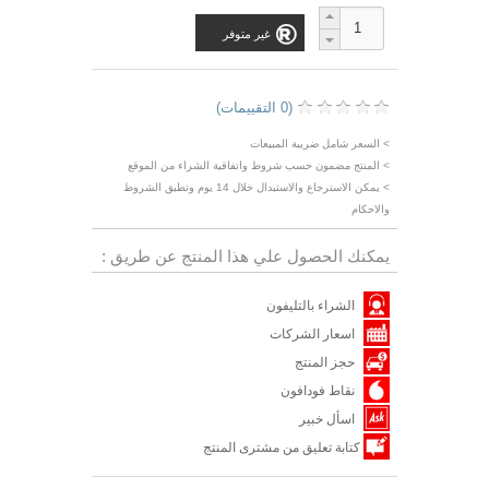
غير متوفر
(0 التقييمات)
> السعر شامل ضريبة المبيعات
> المنتج مضمون حسب شروط واتفاقية الشراء من الموقع
> يمكن الاسترجاع والاستبدال خلال 14 يوم وتطبق الشروط
والاحكام
يمكنك الحصول علي هذا المنتج عن طريق :
الشراء بالتليفون
اسعار الشركات
حجز المنتج
نقاط فودافون
اسأل خبير
كتابة تعليق من مشترى المنتج