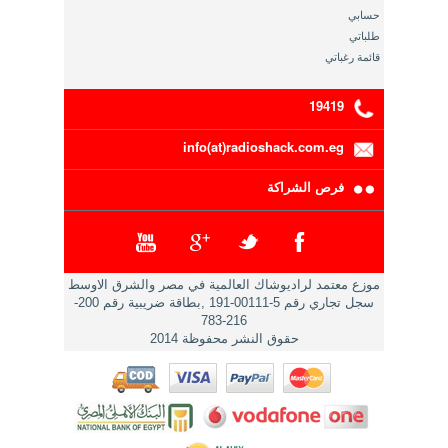
حسابي
طلباتي
قائمة رغباتي
19419
info(at)radioshack.com.eg
فرص الشراكة
موزع معتمد لراديوشاك العالمية في مصر والشرق الاوسط
سجل تجاري رقم 5-00111-191 ,بطاقة ضريبية رقم 200-
216-783
حقوق النشر محفوظة 2014