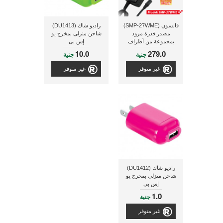
فانسون (SMP-27WME)
راديو شاك (DU1413)
مصدر قدرة مزود
شاحن منزلى بمخرج يو
بمجموعة من أطراف
إس بى
التوصيل
10.0
279.0
جنية
جنية
غير متوفر
غير متوفر
راديو شاك (DU1412)
شاحن منزلى بمخرج يو
إس بى
1.0
جنية
غير متوفر