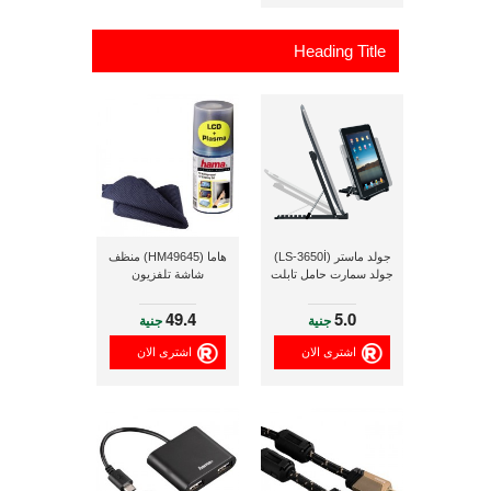
Heading Title
جولد ماستر (LS-3650İ)
هاما (HM49645) منظف
جولد سمارت حامل تابلت
شاشة تلفزيون
49.4
5.0
جنية
جنية
اشترى الان
اشترى الان