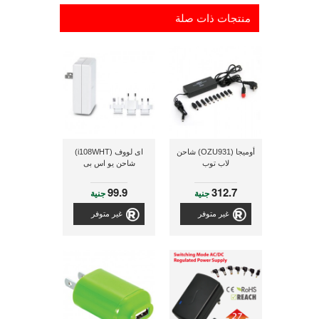
منتجات ذات صلة
أوميجا (OZU931) شاحن
اى لووف (i108WHT)
لاب توب
شاحن يو اس بى
99.9
312.7
جنية
جنية
غير متوفر
غير متوفر