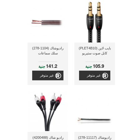
بايب لاين (PLET4B10)
راديوشاك (1104-278)
كابل صوت ستيريو
سلك سماعات
141.2
105.9
جنية
جنية
غير متوفر
غير متوفر
راديوشاك (11117-278)
راديو شاك (4200488)