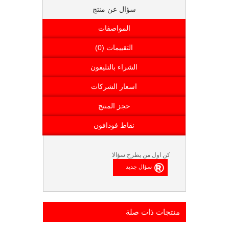
سؤال عن منتج
المواصفات
التقييمات (0)
الشراء بالتليفون
اسعار الشركات
حجز المنتج
نقاط فودافون
كن اول من يطرح سؤالا
منتجات ذات صلة