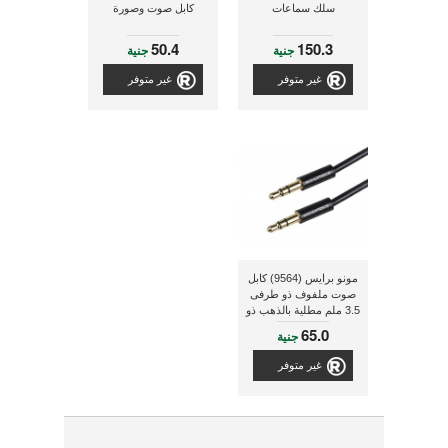
سلك سماعات
كابل صوت وصورة
50.4
150.3
جنية
جنية
غير متوفر
غير متوفر
مونو برايس (9564) كابل
صوت ملفوف ذو طرفى
3.5 ملم مطلية بالذهب ذو
طول 0.9 متر و ذو لون
65.0
جنية
أسود
غير متوفر