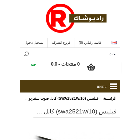
قائمة رغباتي (0)
فروع الشركة
تسجيل دخول
0 منتجات - 0.0
جنية
menu
»
الرئيسية
فيليبس (SWA2521W/10) كابل صوت ستيريو ذو طول 1.5 ملليمتر
فيليبس (swa2521w/10) كابل صوت ستيريو ذو طول 1.5 ملليمتر