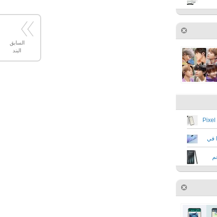
السابق
البند
تقرير جديد يشير إلى خطط جوجل للإعلان عن Pixel
هواوي تستعد للإعلان عن هاتف Enjoy 20 Pro في
م