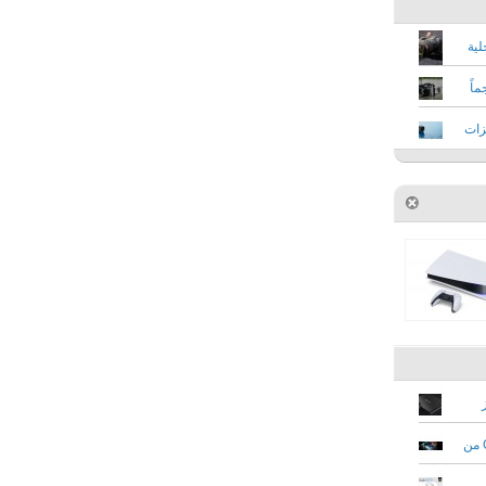
ة داخلية
 حجماً
يدة بميزات
سامسونج تطلق أولى شاشاتها بتقنية G-Sync من