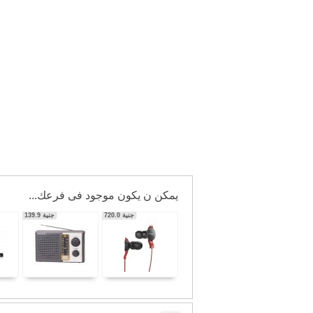
يمكن ن يكون موجود فى فرعك...
جنية
606.3
جنية
56,350.0
جنية
720.0
جنية
139.9