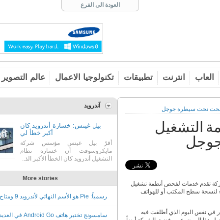
العودة الى الفرع
العاب
انترنت
تطبيقات
تكنولوجيا الاعمال
عالم التصوير
آندرويد
ة أنظمة التشغيل
بيل غيتس: خسارة أندرويد كان
أكبر خطأ لي
جوجل
أقرّ بيل غيتس مؤسس شركة
مايكروسوفت أن خسارة نظام
التشغيل أندرويد كان الخطأ الأكبر الذ..
More stories
كة تقدم خدمات لفحص أنظمة تشغيل
اء لنسخة سطح المكتب أو للهواتف
رسمياً: Pie هو الأسم النهائي ل
اليوم
ر في نفس اليوم الذي أطلقت فيه
سامسونج تختبر هاتف Android Go 