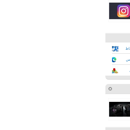
فاظ
كس