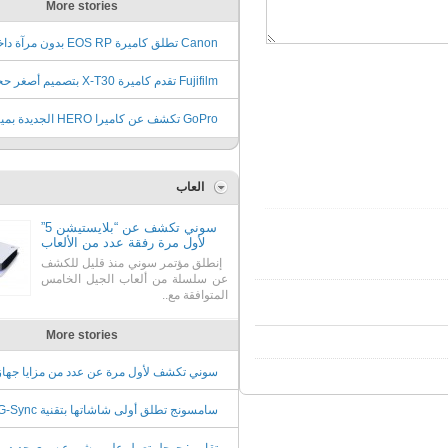
More stories
Canon تطلق كاميرة EOS RP بدون مرآ
وسعر 1299 دولار
Fujifilm تقدم كاميرة X-T30 بتصميم أصغر
وسعر يبدأ من 899 دولار
GoPro تكشف عن كاميرا HERO الجد
متعددة وسعر 199 دولار
العاب
سوني تكشف عن “بلايستيشن 5”
لأول مرة رفقة عدد من الألعاب
إنطلق مؤتمر سوني منذ قليل للكشف
عن سلسلة من ألعاب الجيل الخامس
المتوافقة مع..
More stories
سوني تكشف لأول مرة عن عدد من مزايا جهاز
ألعابها القادم PS5
نفيديا