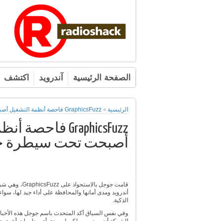
الصفحة الرئيسية
آندرويد
اكتشف
الرئيسية
GraphicsFuzz فاحصة أنظمة التشغيل أصبحت تحت سيطرة جوجل
»
GraphicsFuzz فاحص
أصبحت تحت سيطرة 
قامت جوجل بالاستحواذ على
GraphicsFuzz
، وهي شر
أندرويد ومدى أمانها والمحافظة على أداء جيد لها، سو
الذكية.
وفي نفس السياق أكد المتحدث باسم جوجل هذه الأخبا