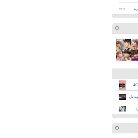
زة
Fitbit تستعد لإطلاق ساعة ذكية تدعم شبكات 4G
 ستتوقف عن تصنيع شاشات LCD وتنتقل
 وتوزّع 20 مليون