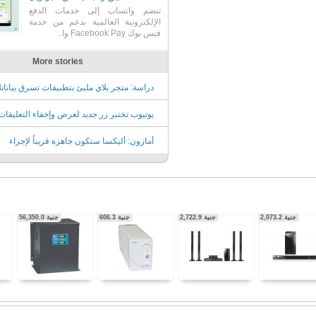
تنضم واتساب إلى خدمات الدفع
الإلكترونية العالمية بدعم من خدمة
فيس بوك Facebook Pay وا..
More stories
دراسة: متجر بلاي مليئ بتطبيقات تسرق بيانات
يوتيوب تختبر زر جديد لعرض وإخفاء التعليقا
أندرويد
أمازون: أليكسا ستكون جاهزة قريباً لإجراء
محادثات تفاعلية أقرب ما يكون للأسلوب البشر
جنية
2,073.2
جنية
2,722.9
جنية
606.3
جنية
56,350.0