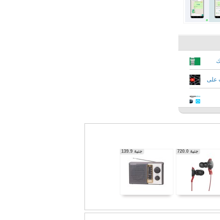
ك
ت على
ي
جنية
720.0
جنية
139.9
جنية
2,073.2
جنية
2,722.9