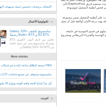
حول هذا الموضوع، ورفضت الشركة أيضاً
 حيث سينضم فريق
GraphicsFuzz
إلى
البلدان حول العالم، وفقا لتقرير جديد
اكتشاف برمجيات تجسس خبيثة تستهدف أجه
ية في فحص أنظمة التشغيل لموسوعة
آندرويد
ات على أنظمة التشغيل ضمن مجموعة
د تهدد درجة الأمان أوالثقة قبل أن تصل
تكنولوجيا الاعمال
سامسونج تكشف Galaxy S20+
عملهم في قسم الحوسبة في جامعة
5G BTS و Buds+ BTS رسميًا
 الهندسة والفيزياء البريطاني ومشروع
تعاون بين فرق البوب الكوري BTS
وشركة سامسونج يثمر عن نسخ خاصة
من Galaxy S20+ 5G BTS و..
More stories
للأطفال
سامسونج
إلى تقنية QD
آبل تبدأ بإنتاج أقنعة واقية للوجه
قطعة مجاناً
انترنت