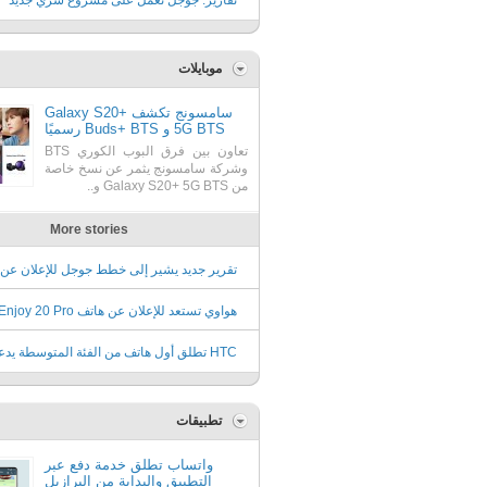
تقارير: جوجل تعمل على مشروع سري جديد
موبايلات
سامسونج تكشف Galaxy S20+
5G BTS و Buds+ BTS رسميًا
تعاون بين فرق البوب الكوري BTS
وشركة سامسونج يثمر عن نسخ خاصة
من Galaxy S20+ 5G BTS و..
More stories
4a في 13 من يوليو
19 من يونيو
HTC تطلق أول هاتف من الفئة المتوسطة يدع
الجيل الخامس
تطبيقات
واتساب تطلق خدمة دفع عبر
التطبيق والبداية من البرازيل