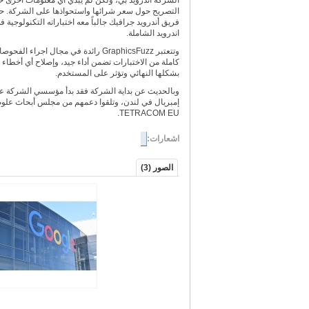
الشركة أندرويد بي، ولكن لم يبدي أي معلومات أخرى 
التصريح حول سعر شرائها واستحواذها على الشركة.
فريق أندرويد جرافيك جالباً معه اختباراته التكنولوج
اندرويد الشاملة.
وتتعتبر
GraphicsFuzz
رائدة في مجال اجراء الفحوص
كاملة من الاختبارات تضمن أداء جيد، وإصلاح أي أخطاء ق
بشكلها النهائي وتؤثر على المستخدم.
وبالحديث عن بداية الشركة فقد بدأ مؤسسي الشركة 
إمبريال في لندن، وتلقوا دعمهم من مجلس أبحاث علوم
.
TETRACOM EU
اشعارات:
الصور (3)