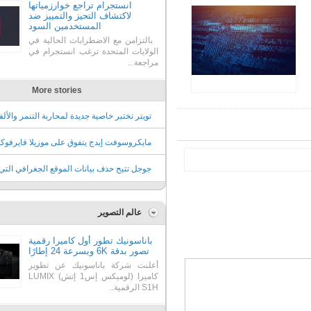
انستجرام تراجع خوارزمياتها
لاكتشاف التحيز والتمييز ضد
المستخدمين السود
بالتزامن مع الاضطرابات الحالية في
الولايات المتحدة ترغب انستجرام في
مراجعة ..
More stories
تويتر تختبر خاصية جديدة لمحاربة التنمر والأل
المسيئة في الردود
مايكروسوفت إيدج يتفوق على موزيلا فايرفو
كثاني أكثر متصفح استخداماً
جوجل تتيح حذف بيانات الموقع الجغرافي التي
تعرفها عنك تلقائياً
عالم التصوير
باناسونيك تطور أول كاميرا رقمية
تصور بدقة 6K وبسرعة 24 إطارًا
أعلنت شركة باناسونيك عن تطوير
كاميرا (لوميكس إس1 إتش) ‏‎LUMIX
S1H‎‏ الرقمية..