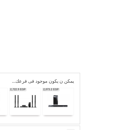
يمكن ن يكون موجود فى فرعك...
139.9
EGP
720.0
EGP
56,350.0
EGP
606.3
EGP