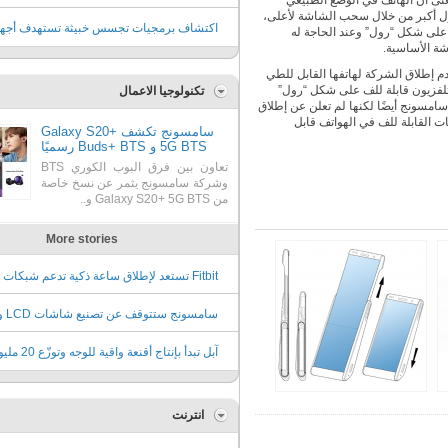
نى أن الهاتف في الوضع الطبيعي
ول أكبر من خلال سحب الشاشة لأعلى،
البلدان حول العالم، وفقا لتقرير جديد
اكتشاف برمجيات تجسس خبيثة تستهدف أجه
على شكل “رول” وعند الحاجة له
شة الأساسية.
آندرويد
م إطلاق الشركة لهاتفها القابل للطي
تلفزيون قابلة للف على شكل “رول”
تكنولوجيا الاعمال
امسونج أيضًا لكنها لم تعلن عن إطلاق
ت القابلة للف في الهواتف قابل
سامسونج تكشف Galaxy S20+
5G BTS و Buds+ BTS رسميًا
تعاون بين فرق البوب الكوري BTS
وشركة سامسونج يثمر عن نسخ خاصة
من Galaxy S20+ 5G BTS و..
More stories
للأطفال
سامسونج
إلى تقنية QD
آبل تبدأ بإنتاج أقنعة واقية للوجه
قطعة مجاناً
انترنت