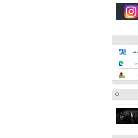
فاظ
كس