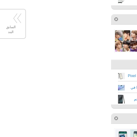
السابق
البند
تقرير جديد يشير إلى خطط جوجل للإعلان عن Pixel
هواوي تستعد للإعلان عن هاتف Enjoy 20 Pro في
م