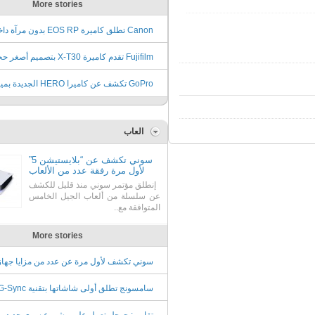
More stories
Canon تطلق كاميرة EOS RP بدون مرآ
وسعر 1299 دولار
Fujifilm تقدم كاميرة X-T30 بتصميم أصغر
وسعر يبدأ من 899 دولار
GoPro تكشف عن كاميرا HERO الجد
متعددة وسعر 199 دولار
العاب
سوني تكشف عن “بلايستيشن 5”
لأول مرة رفقة عدد من الألعاب
إنطلق مؤتمر سوني منذ قليل للكشف
عن سلسلة من ألعاب الجيل الخامس
المتوافقة مع..
More stories
سوني تكشف لأول مرة عن عدد من مزايا جهاز
ألعابها القادم PS5
نفيديا