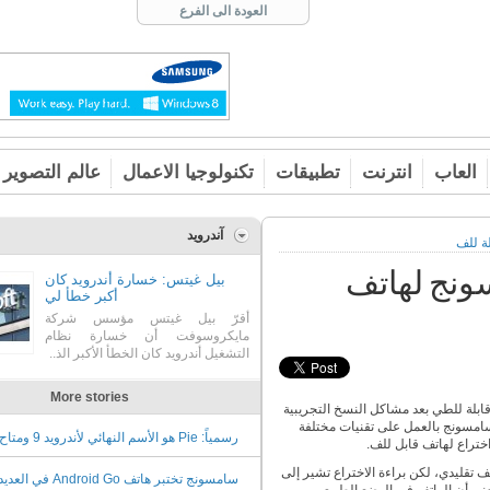
العودة الى الفرع
العاب
انترنت
تطبيقات
تكنولوجيا الاعمال
عالم التصوير
آندرويد
ة للف
ونج لهاتف
بيل غيتس: خسارة أندرويد كان
أكبر خطأ لي
أقرّ بيل غيتس مؤسس شركة
مايكروسوفت أن خسارة نظام
التشغيل أندرويد كان الخطأ الأكبر الذ..
More stories
قابلة للطي بعد مشاكل النسخ التجريبية
سامسونج بالعمل على تقنيات مختلفة
رسمياً: Pie هو الأسم النهائي ل
ختراع لهاتف قابل للف.
اليوم
ف تقليدي، لكن براءة الاختراع تشير إلى
سامسونج تختبر هاتف Android Go 