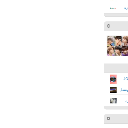
زة
Fitbit تستعد لإطلاق ساعة ذكية تدعم شبكات 4G
 ستتوقف عن تصنيع شاشات LCD وتنتقل
 وتوزّع 20 مليون