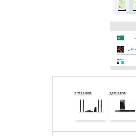
ك
ت على
ي
2,722.9
EGP
2,073.2
EGP
139.9
EGP
720.0
EGP