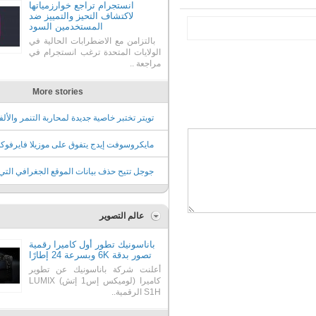
انستجرام تراجع خوارزمياتها
لاكتشاف التحيز والتمييز ضد
المستخدمين السود
بالتزامن مع الاضطرابات الحالية في
الولايات المتحدة ترغب انستجرام في
مراجعة ..
More stories
تويتر تختبر خاصية جديدة لمحاربة التنمر والأل
المسيئة في الردود
مايكروسوفت إيدج يتفوق على موزيلا فايرفو
كثاني أكثر متصفح استخداماً
جوجل تتيح حذف بيانات الموقع الجغرافي التي
تعرفها عنك تلقائياً
عالم التصوير
باناسونيك تطور أول كاميرا رقمية
تصور بدقة 6K وبسرعة 24 إطارًا
أعلنت شركة باناسونيك عن تطوير
كاميرا (لوميكس إس1 إتش) ‏‎LUMIX
S1H‎‏ الرقمية..