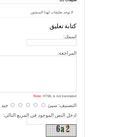
تعليقات (0)
لا توجد تعليقات لهذا المنشور.
كتابة تعليق
اسمك:
المراجعة:
Note:
HTML is not translated!
التصنيف:
سيئ
جيد
ادخل النص الموجود قى المربع التالى: