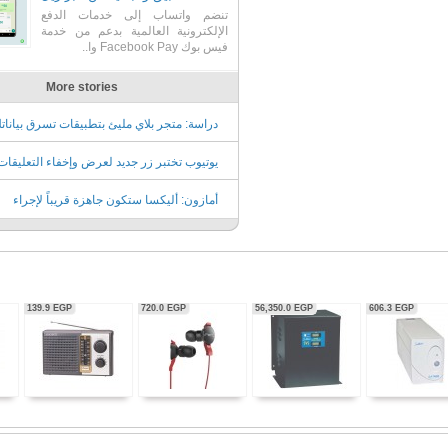
تنضم واتساب إلى خدمات الدفع
الإلكترونية العالمية بدعم من خدمة
فيس بوك Facebook Pay وا..
More stories
دراسة: متجر بلاي مليئ بتطبيقات تسرق بيانات
يوتيوب تختبر زر جديد لعرض وإخفاء التعليقا
أندرويد
أمازون: أليكسا ستكون جاهزة قريباً لإجراء
محادثات تفاعلية أقرب ما يكون للأسلوب البشر
56,350.0
EGP
606.3
EGP
2,722.9
EGP
2,073.2
EGP