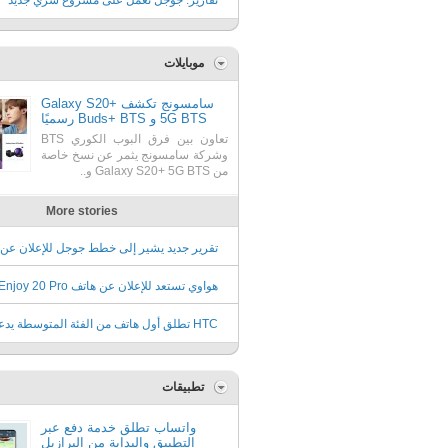
تقارير: جوجل تعمل على مشروع سري جديد
موبايلات
سامسونج تكشف Galaxy S20+
5G BTS و Buds+ BTS رسميًا
تعاون بين فرق البوب الكوري BTS
وشركة سامسونج يثمر عن نسخ خاصة
من Galaxy S20+ 5G BTS و..
More stories
4a في 13 من يوليو
19 من يونيو
HTC تطلق أول هاتف من الفئة المتوسطة يدع
الجيل الخامس
تطبيقات
واتساب تطلق خدمة دفع عبر
التطبيق والبداية من البرازيل