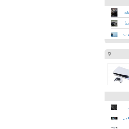
ة داخلية
 حجماً
يدة بميزات
سامسونج تطلق أولى شاشاتها بتقنية G-Sync من