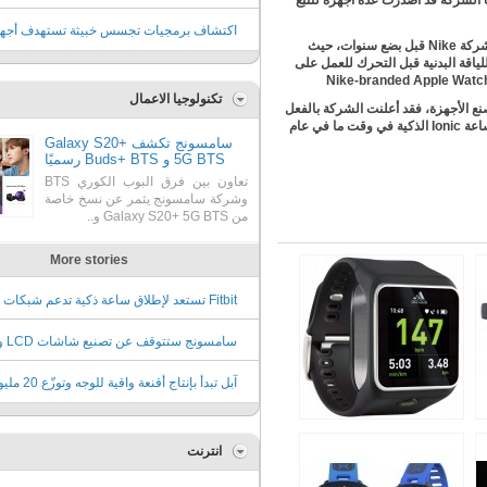
لشركة عام 2015)، وكانت الشركة قد أصدرت عدة أجهزة لتتبع
البلدان حول العالم، وفقا لتقرير جديد
اكتشاف برمجيات تجسس خبيثة تستهدف أجه
شركة
Nike
قبل بضع سنوات، حيث
للياقة البدنية قبل التحرك للعمل على
آندرويد
Nike-branded Apple Watc
تكنولوجيا الاعمال
نع الأجهزة، فقد أعلنت الشركة بالفعل
اعة
Ionic
الذكية في وقت ما في عام
سامسونج تكشف Galaxy S20+
5G BTS و Buds+ BTS رسميًا
تعاون بين فرق البوب الكوري BTS
وشركة سامسونج يثمر عن نسخ خاصة
من Galaxy S20+ 5G BTS و..
More stories
للأطفال
سامسونج
إلى تقنية QD
آبل تبدأ بإنتاج أقنعة واقية للوجه
قطعة مجاناً
انترنت