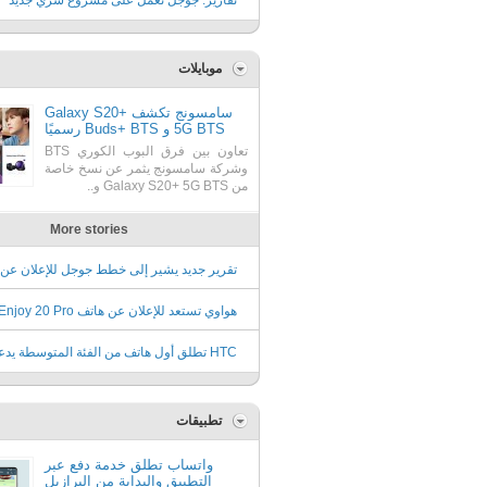
تقارير: جوجل تعمل على مشروع سري جديد
موبايلات
سامسونج تكشف Galaxy S20+
5G BTS و Buds+ BTS رسميًا
تعاون بين فرق البوب الكوري BTS
وشركة سامسونج يثمر عن نسخ خاصة
من Galaxy S20+ 5G BTS و..
More stories
4a في 13 من يوليو
19 من يونيو
HTC تطلق أول هاتف من الفئة المتوسطة يدع
الجيل الخامس
تطبيقات
واتساب تطلق خدمة دفع عبر
التطبيق والبداية من البرازيل