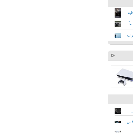
ة داخلية
 حجماً
يدة بميزات
سامسونج تطلق أولى شاشاتها بتقنية G-Sync من