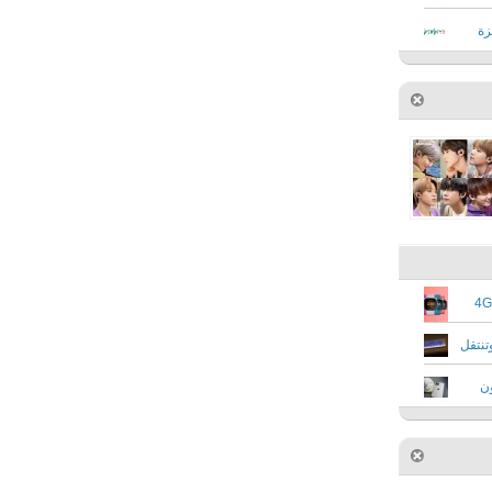
زة
Fitbit تستعد لإطلاق ساعة ذكية تدعم شبكات 4G
 ستتوقف عن تصنيع شاشات LCD وتنتقل
 وتوزّع 20 مليون