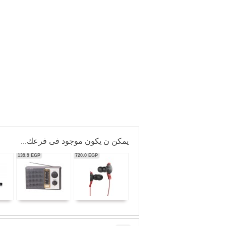
يمكن ن يكون موجود فى فرعك...
139.9
EGP
720.0
EGP
56,350.0
EGP
606.3
EGP