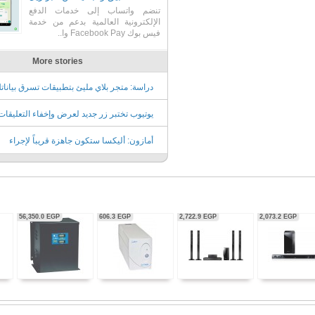
تنضم واتساب إلى خدمات الدفع
الإلكترونية العالمية بدعم من خدمة
فيس بوك Facebook Pay وا..
More stories
دراسة: متجر بلاي مليئ بتطبيقات تسرق بيانات
يوتيوب تختبر زر جديد لعرض وإخفاء التعليقا
أندرويد
أمازون: أليكسا ستكون جاهزة قريباً لإجراء
محادثات تفاعلية أقرب ما يكون للأسلوب البشر
56,350.0
EGP
606.3
EGP
2,722.9
EGP
2,073.2
EGP