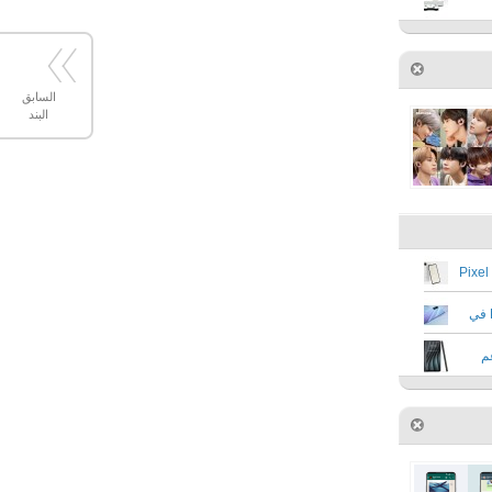
السابق
البند
تقرير جديد يشير إلى خطط جوجل للإعلان عن Pixel
هواوي تستعد للإعلان عن هاتف Enjoy 20 Pro في
م