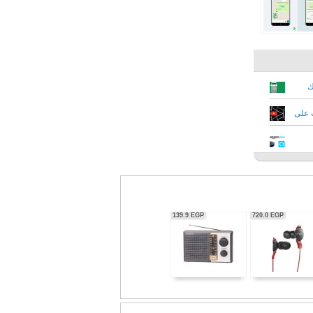
ك
ت على
ي
2,722.9
EGP
2,073.2
EGP
139.9
EGP
720.0
EGP