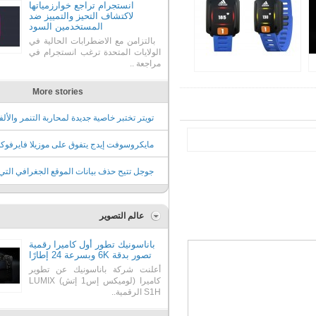
انستجرام تراجع خوارزمياتها
لاكتشاف التحيز والتمييز ضد
المستخدمين السود
بالتزامن مع الاضطرابات الحالية في
الولايات المتحدة ترغب انستجرام في
مراجعة ..
More stories
تويتر تختبر خاصية جديدة لمحاربة التنمر والأل
المسيئة في الردود
مايكروسوفت إيدج يتفوق على موزيلا فايرفو
كثاني أكثر متصفح استخداماً
جوجل تتيح حذف بيانات الموقع الجغرافي التي
تعرفها عنك تلقائياً
عالم التصوير
باناسونيك تطور أول كاميرا رقمية
تصور بدقة 6K وبسرعة 24 إطارًا
أعلنت شركة باناسونيك عن تطوير
كاميرا (لوميكس إس1 إتش) ‏‎LUMIX
S1H‎‏ الرقمية..