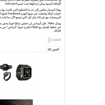
و
Runtastic (
الذي اشترته ا
اللياقة البدنية يمكن ارتداؤها تحت اسم
miCoach.
وهذا المسار يعكس إلى حد ما الخطوة التي قامت بها 
حاولت أيضًا وفشلت في صنع أجهزة
Fuelband
لتتبع ا
البرمجيات مع شركاء مثل آبل التي تصنع الآن ساعات
h.
ومثل
Nike
، فإن أديداس لن تختفي تمامًا فيما يخص ص
عن خطط للعمل مع
Fitbit
لطرح نسخ “أديداس” من س
.
2018
اشعارات:
الصور (4)