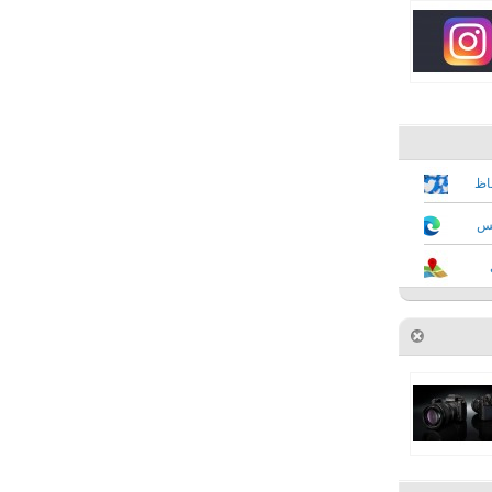
فاظ
كس