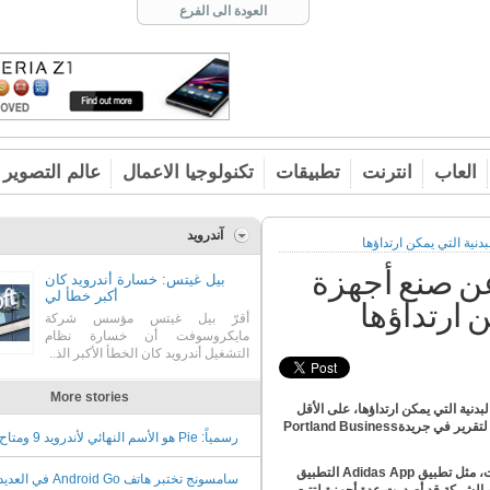
العودة الى الفرع
العاب
انترنت
تطبيقات
تكنولوجيا الاعمال
عالم التصوير
آندرويد
نية التي يمكن ارتداؤها
ن صنع أجهزة
بيل غيتس: خسارة أندرويد كان
أكبر خطأ لي
ن ارتداؤها
أقرّ بيل غيتس مؤسس شركة
مايكروسوفت أن خسارة نظام
التشغيل أندرويد كان الخطأ الأكبر الذ..
More stories
بدنية التي يمكن ارتداؤها، على الأقل
 لتقرير في جريدة
Portland Business
رسمياً: Pie هو الأسم النهائي ل
اليوم
ت، مثل تطبيق
Adidas App
التطبيق
سامسونج تختبر هاتف Android Go 