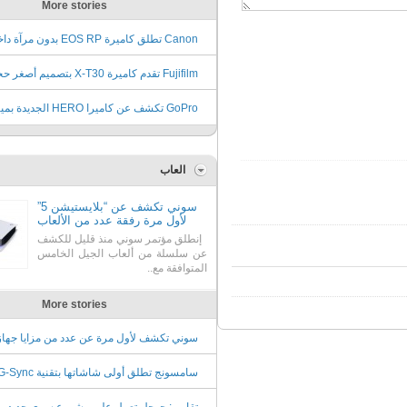
More stories
Canon تطلق كاميرة EOS RP بدون مرآ
وسعر 1299 دولار
Fujifilm تقدم كاميرة X-T30 بتصميم أصغر
وسعر يبدأ من 899 دولار
GoPro تكشف عن كاميرا HERO الجد
متعددة وسعر 199 دولار
العاب
سوني تكشف عن “بلايستيشن 5”
لأول مرة رفقة عدد من الألعاب
إنطلق مؤتمر سوني منذ قليل للكشف
عن سلسلة من ألعاب الجيل الخامس
المتوافقة مع..
More stories
سوني تكشف لأول مرة عن عدد من مزايا جهاز
ألعابها القادم PS5
نفيديا