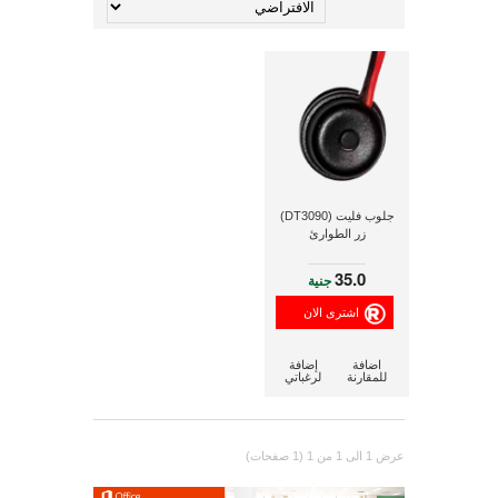
جلوب فليت (DT3090)
زر الطوارئ
35.0
جنية
اضافة
إضافة
للمقارنة
لرغباتي
عرض 1 الى 1 من 1 (1 صفحات)