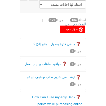
اسئلة
اجوبة
|
179
184
البحث فى الكل
ما هى فترة وصول المنتج إلىّ ؟
اجوبة
1
اجوبة
مواعيد ساعات و ايام العمل
1
ارغب في تقديم طلب توظيف لديكم
اجوبة
1
How Can I use my Ahly Bank
points while purchasing online?