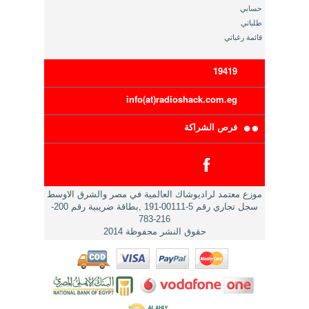
حسابي
طلباتي
قائمة رغباتي
19419
info(at)radioshack.com.eg
فرص الشراكة
موزع معتمد لراديوشاك العالمية في مصر والشرق الاوسط
سجل تجاري رقم 5-00111-191 ,بطاقة ضريبية رقم 200-
216-783
حقوق النشر محفوظة 2014