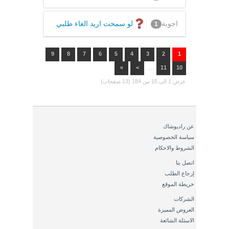
اجوبة
لو سمحت اريد الغاء طلبي
1
9
8
7
6
5
4
3
2
1
....
»
>
11
10
عرض 1 الى 15 من 184 (13 صفحات)
عن راديوشاك
سياسة الخصوصية
الشروط والاحكام
اتصل بنا
إرجاع الطلب
خريطة الموقع
الشركات
العروض المميزة
الاسئلة الشائعة