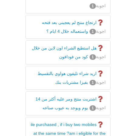
اجوبة
1
ارتجاع منتج لم يعجبنى بعد فتحه
اجوبة
واستعماله خلال 4 ايام ؟
1
هل استطيع الشراء اون لاين من خلال
اجوبة
كود من فودافون
1
اريد شراء تليفون هواوي بالتقسيط
اجوبة
بفيزا مشتريات بنك
1
اشتريت منتج ومر عليه أكثر من 14
اجوبة
يوم ويوجد به عيوب صناعه
1
ile purchased , if i buy two mobiles
at the same time ?am i eligible for the