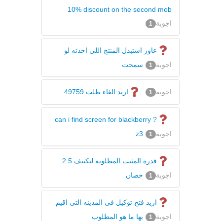
10% discount on the second mob
اجوبة
1
عاوز استبدل المنتج اللى اخدته لو
اجوبة
سمحت
1
اجوبة
اريد الغاء طلب 49759
1
? can i find screen for blackberry
اجوبة
z3
1
قدرة المثبت المطلوبه لتكييف 2.5
اجوبة
حصان
1
اريد فتح توكيل فى المدينه التى اقيم
اجوبة
بها ما هو المطلوب
1