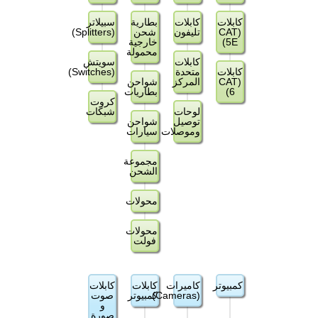
كابلات
كابلات
بطارية
سبيلاتر
(CAT
تليفون
شحن
(Splitters)
5E)
خارجية
محمولة
كابلات
سويتش
كابلات
متحدة
(Switches)
(CAT
المركز
شواحن
6)
بطاريات
كروت
لوحات
شبكات
توصيل
شواحن
وموصلات
سيارات
مجموعة
الشحن
محولات
محولات
فولت
كمبيوتر
كاميرات
كابلات
كابلات
(Cameras)
كمبيوتر
صوت
و
صورة