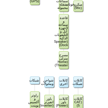
سماعات
(GPS)
ميكروفونات
متنقلة
(Mic)
محمولة
قاعدة
و
سماعة
لأجهزة
أبل و
التليفونات
الذكية
(Speaker
Dock)
مسرح
منزلى
(Home
Theater)
كابلات
كابلات
شواحن
شبكات
شبكات
اخري
ومحولات
راوتر
كابلات
كابلات
باور
و
(CAT
باور
انفيرتر
أكسيس
5)
(Power)
(Inverter)
بوينت