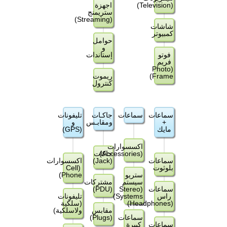
(Television)
اجهزة
ستريمنج
(Streaming)
شاشات
كمبيوتر
حوامل
و
فوتو
إستاندات
فريم
(Photo
Frame)
ريموت
كنترول
سماعات
سماعات
جاكـات
تليفونات
+
ومقابـس
و
مايك
(GPS)
اكسسوارات
(Accessories)
جاكات
سماعات
(Jack)
اكسسوارات
بلوثوت
(Cell
ستريو
Phone)
سيستم
مشتركات
سماعات
(Stereo
(PDU)
راس
Systems)
تليفونات
(Headphones)
(سلكية
مقابس
ولاسلكية)
سماعات
(Plugs)
سماعات
كبيرة