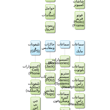
شاشات
كمبيوتر
حوامل
و
فوتو
إستاندات
فريم
(Photo
Frame)
ريموت
كنترول
سماعات
سماعات
جاكـات
تليفونات
+
ومقابـس
و
مايك
(GPS)
اكسسوارات
(Accessories)
جاكات
سماعات
(Jack)
اكسسوارات
بلوثوت
(Cell
ستريو
Phone)
سيستم
مشتركات
سماعات
(Stereo
(PDU)
راس
Systems)
تليفونات
(Headphones)
(سلكية
مقابس
ولاسلكية)
سماعات
(Plugs)
سماعات
كبيرة
راس
وميكروفون
جي
(Headset)
بي
اس