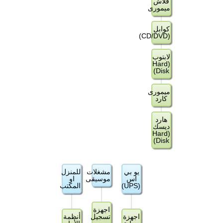
فلاش
ميمورى
كوابل
(CD/DVD)
لابتوب
(Hard
Disk)
ميمورى
كارد
هارد
ديسك
(Hard
Disk)
يو بي
مشغلات
للمنزل
اس
موسيقى
او
(UPS)
المكتب
اجهزة
اجهزة
تسجيل
أنظمة