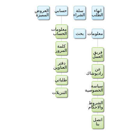
انهاء
سلة
حسابي
العروض
الطلب
الشراء
المميزة
معلومات
معلومات
بحث
الحساب
كلمة
المرور
فريق
العمل
دفتر
العناوين
عن
راديوشاك
طلباتي
سياسة
الخصوصية
التنزيلات
الشروط
والاحكام
اتصل
بنا