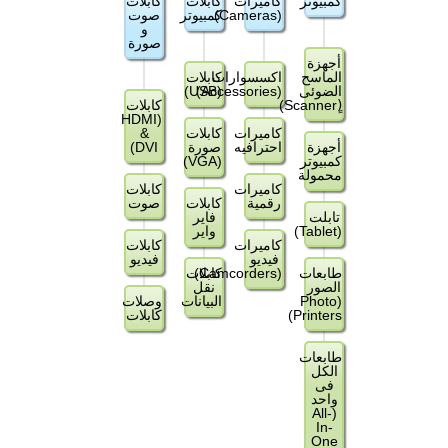
كمبيوتر
كاميرات
كابلات
كابلات
(Cameras)
كمبيوتر
صوت
و
صورة
أجهزة
الماسح
اكسسوارات
كابلات
الضوئى
(Accessories)
(USB)
(ٍScanner)
كابلات
(HDMI
كاميرات
كابلات
&
أجهزة
احترافيه
صورة
DVI)
كمبيوتر
(VGA)
محمولة
كاميرات
كابلات
رقمية
كابلات
صوت
تابلت
فاير
(Tablet)
واير
كاميرات
كابلات
فيديو
فيديو
طابعات
(Camcorders)
كابلات
الصور
نقل
(Photo
البيانات
وصلات
Printers)
كابلات
طابعات
الكل
فى
واحد
(All-
In-
One