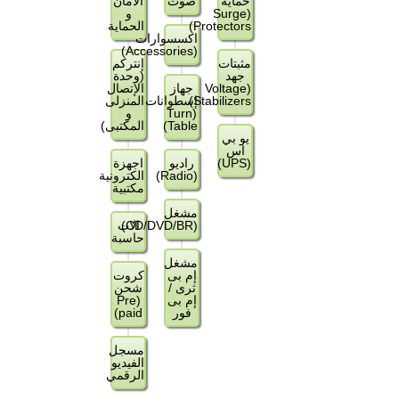
حماية
صوت
الأمان
(Surge
و
Protectors)
الحماية
اكسسوارات
(Accessories)
مثبتات
إنتركم
جهد
(وحدة
(Voltage
جهاز
الإتصال
Stabilizers)
إسطوانات
المنزلى
(Turn
و
Table)
المكتبى)
يو بي
اس
(UPS)
راديو
اجهزة
(Radio)
الكترونية
مكتبية
مشغل
(CD/DVD/BR)
الات
حاسبة
مشغل
إم بى
كروت
ثرى /
شحن
إم بى
(Pre
فور
paid)
مسجل
الفيديو
الرقمي