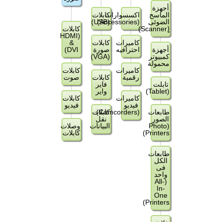
أجهزة
الماسح
اكسسوارات
كابلات
الضوئى
(Accessories)
(USB)
(ٍScanner)
كابلات
(HDMI
كاميرات
كابلات
&
أجهزة
احترافيه
صورة
DVI)
كمبيوتر
(VGA)
محمولة
كاميرات
كابلات
رقمية
كابلات
صوت
تابلت
فاير
(Tablet)
واير
كاميرات
كابلات
فيديو
فيديو
طابعات
(Camcorders)
كابلات
الصور
نقل
(Photo
البيانات
وصلات
Printers)
كابلات
طابعات
الكل
فى
واحد
(All-
In-
One
Printers)