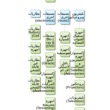
تليفزيون
تصنيفات
تصنيفات
بطاريات
وبروجيكتور
اخرى
اخرى
(electronics)
(music)
بطاريات
أجهزة
(Button
إستقبال
اجهزة
مشغلات
Cell)
القنوات
للسيارة
(Blu-
الفضائية
ray &
DVD)
بطاريات
اجهزة
اجهزة
إكسسوارات
موسيقية
أجهزة
أجهزة
التليفزيون
التتبع
بطاريات
و
ناقل
(Gtrack)
غير
الستالايت
لاسلكي
قابلة
(Satellite
اف ام
للشحن
Accessories)
إكسسوارات
أجهزة
تتبع
بطاريات
بروجكتور
المركبات
قابلة
(Projectors)
(Tracking
للشحن
Accesssories)
تليفزيونات
(Television)
اجهزة
ستريمنج
(Streaming)