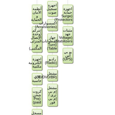
اجهزة
اجهزة
تسجيل
أنظمة
حماية
صوت
الأمان
(Surge
و
Protectors)
الحماية
اكسسوارات
(Accessories)
مثبتات
إنتركم
جهد
(وحدة
(Voltage
جهاز
الإتصال
Stabilizers)
إسطوانات
المنزلى
(Turn
و
Table)
المكتبى)
يو بي
اس
(UPS)
راديو
اجهزة
(Radio)
الكترونية
مكتبية
مشغل
(CD/DVD/BR)
الات
حاسبة
مشغل
إم بى
كروت
ثرى /
شحن
إم بى
(Pre
فور
paid)
مسجل