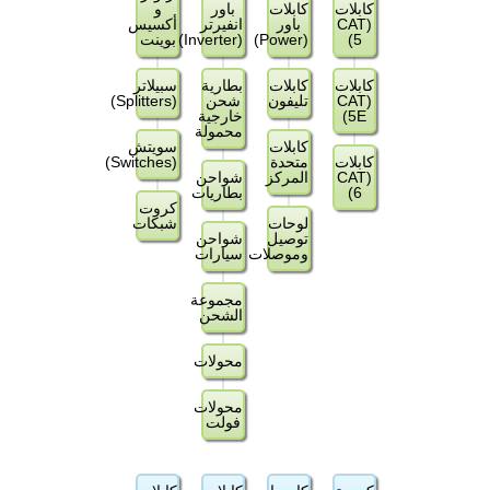
كابلات
كابلات
باور
و
(CAT
باور
انفيرتر
أكسيس
5)
(Power)
(Inverter)
بوينت
كابلات
كابلات
بطارية
سبيلاتر
(CAT
تليفون
شحن
(Splitters)
5E)
خارجية
محمولة
كابلات
سويتش
كابلات
متحدة
(Switches)
(CAT
المركز
شواحن
6)
بطاريات
كروت
لوحات
شبكات
توصيل
شواحن
وموصلات
سيارات
مجموعة
الشحن
محولات
محولات
فولت