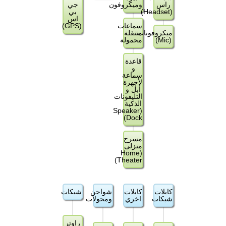
راس
وميكروفون
جي
(Headset)
بي
اس
سماعات
(GPS)
ميكروفونات
متنقلة
(Mic)
محمولة
قاعدة
و
سماعة
لأجهزة
أبل و
التليفونات
الذكية
(Speaker
Dock)
مسرح
منزلى
(Home
Theater)
كابلات
كابلات
شواحن
شبكات
شبكات
اخري
ومحولات
راوتر