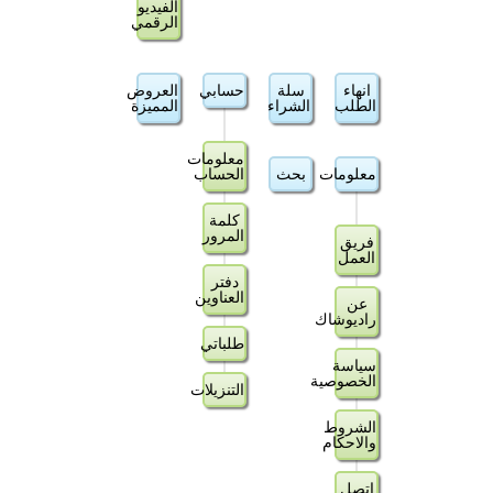
الفيديو
الرقمي
انهاء
سلة
حسابي
العروض
الطلب
الشراء
المميزة
معلومات
معلومات
بحث
الحساب
كلمة
المرور
فريق
العمل
دفتر
العناوين
عن
راديوشاك
طلباتي
سياسة
الخصوصية
التنزيلات
الشروط
والاحكام
اتصل