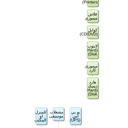
Printers)
فلاش
ميمورى
كوابل
(CD/DVD)
لابتوب
(Hard
Disk)
ميمورى
كارد
هارد
ديسك
(Hard
Disk)
يو بي
مشغلات
للمنزل
اس
موسيقى
او
(UPS)
المكتب