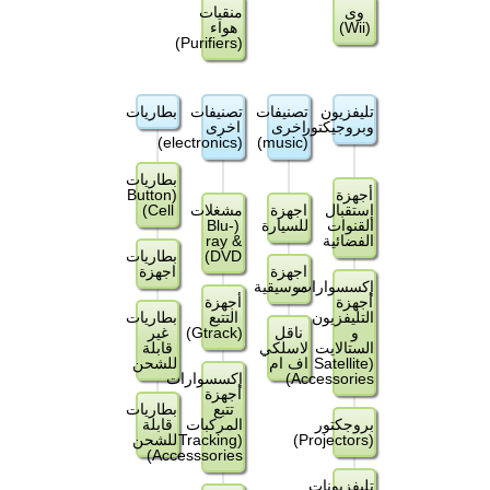
وى
منقيات
(Wii)
هواء
(Purifiers)
تليفزيون
تصنيفات
تصنيفات
بطاريات
وبروجيكتور
اخرى
اخرى
(electronics)
(music)
بطاريات
أجهزة
(Button
إستقبال
اجهزة
مشغلات
Cell)
القنوات
للسيارة
(Blu-
الفضائية
ray &
DVD)
بطاريات
اجهزة
اجهزة
إكسسوارات
موسيقية
أجهزة
أجهزة
التليفزيون
التتبع
بطاريات
و
ناقل
(Gtrack)
غير
الستالايت
لاسلكي
قابلة
(Satellite
اف ام
للشحن
Accessories)
إكسسوارات
أجهزة
تتبع
بطاريات
بروجكتور
المركبات
قابلة
(Projectors)
(Tracking
للشحن
Accesssories)
تليفزيونات