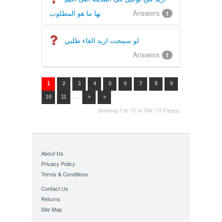
بها ما هو المطلوب
Answers
1
لو سمحت اريد الغاء طلبي
Answers
1
1
2
3
4
5
6
7
8
9
....
10
11
>
»
Showing 1 to 15 of 184 (13 Pages)
About Us
Privacy Policy
Terms & Conditions
Contact Us
Returns
Site Map