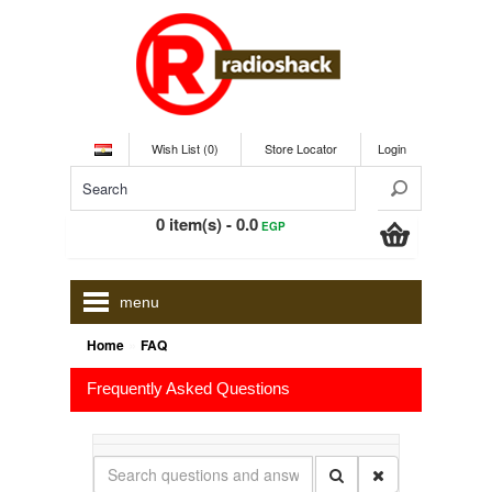
Wish List (0)
Store Locator
Login
0 item(s) - 0.0
EGP
menu
»
Home
FAQ
Frequently Asked Questions