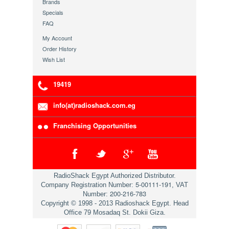
Brands
Specials
FAQ
My Account
Order History
Wish List
19419
info(at)radioshack.com.eg
Franchising Opportunities
RadioShack Egypt Authorized Distributor.
5-00111-191
Company Registration Number:
, VAT
200-216-783
Number:
Copyright © 1998 - 2013 Radioshack Egypt. Head
Office 79 Mosadaq St. Dokii Giza.