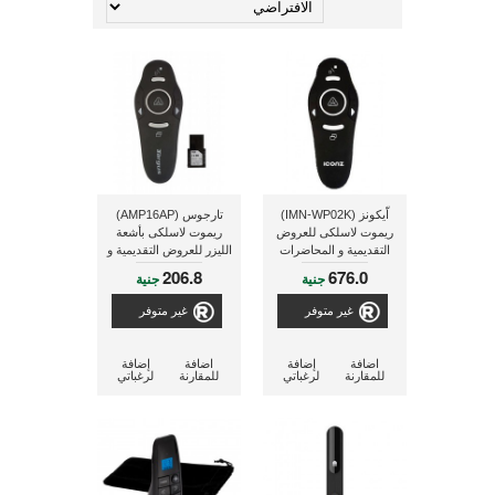
اّيكونز (IMN-WP02K)
تارجوس (AMP16AP)
ريموت لاسلكى للعروض
ريموت لاسلكى بأشعة
التقديمية و المحاضرات
الليزر للعروض التقديمية و
المحاضرات
206.8
676.0
جنية
جنية
غير متوفر
غير متوفر
اضافة
إضافة
اضافة
إضافة
للمقارنة
لرغباتي
للمقارنة
لرغباتي