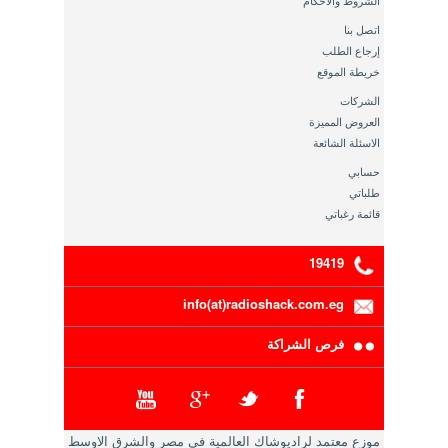
الشروط والاحكام
اتصل بنا
إرجاع الطلب
خريطة الموقع
الشركات
العروض المميزة
الاسئلة الشائعة
حسابي
طلباتي
قائمة رغباتي
19419
info(at)radioshack.com.eg
فرص الشراكة
موزع معتمد لراديوشاك العالمية في مصر والشرق الاوسط