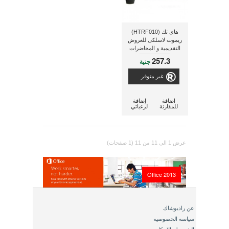
هاى تك (HTRF010)
ريموت لاسلكى للعروض
التقديمية و المحاضرات
257.3
جنية
غير متوفر
اضافة
إضافة
للمقارنة
لرغباتي
عرض 1 الى 11 من 11 (1 صفحات)
Office 2013
عن راديوشاك
سياسة الخصوصية