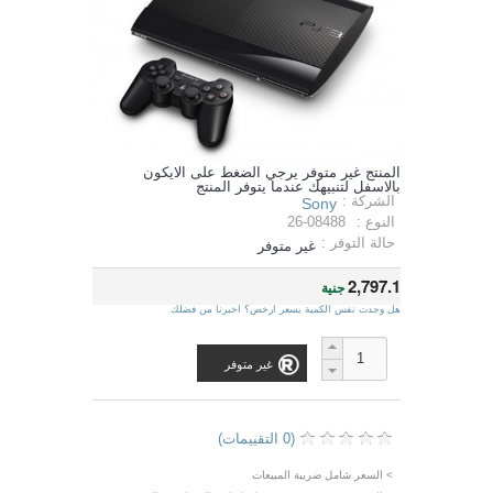
المنتج غير متوفر يرجي الضغط على الايكون
بالاسفل لتنبيهك عندما يتوفر المنتج
الشركة :
Sony
النوع :
26-08488
حالة التوفر :
غير متوفر
2,797.1
جنية
هل وجدت نفس الكمية بسعر ارخص؟ اخبرنا من فضلك
غير متوفر
(0 التقييمات)
> السعر شامل ضريبة المبيعات