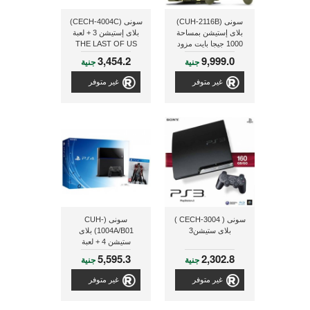
سونى (CUH-2116B)
سونى (CECH-4004C)
بلاى إستيشن بمساحة
بلاى إستيشن 3 + لعبة
1000 جيجا بايت مزود
THE LAST OF US
بذراع تحكم + لعبة
3,454.2
9,999.0
جنية
جنية
BLOODBORNE
غير متوفر
غير متوفر
سونى ( CECH-3004 )
سونى (CUH-
بلاى ستيشن3
1004A/B01) بلاى
ستيشن 4 + لعبة
BLOODBORNE مزود
5,595.3
2,302.8
جنية
جنية
بهارد ديسك بمساحة 500
جيجا بايت
غير متوفر
غير متوفر