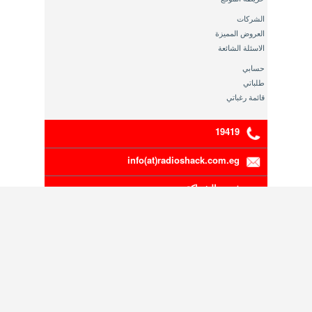
الشركات
العروض المميزة
الاسئلة الشائعة
حسابي
طلباتي
قائمة رغباتي
19419
info(at)radioshack.com.eg
فرص الشراكة
موزع معتمد لراديوشاك العالمية في مصر والشرق الاوسط
سجل تجاري رقم 5-00111-191 ,بطاقة ضريبية رقم 200-
216-783
حقوق النشر محفوظة 2014