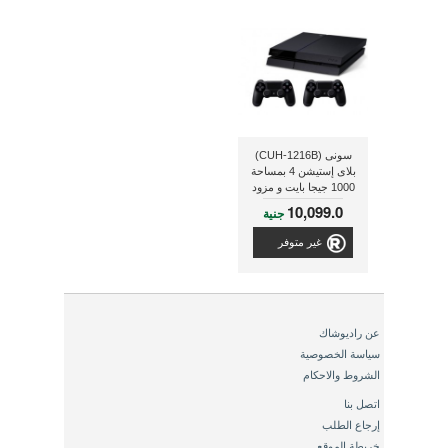
سونى (CUH-1216B)
بلاى إستيشن 4 بمساحة
1000 جيجا بايت و مزود
بذراعين تحكم ذو لون
10,099.0
جنية
أسود
غير متوفر
عن راديوشاك
سياسة الخصوصية
الشروط والاحكام
اتصل بنا
إرجاع الطلب
خريطة الموقع