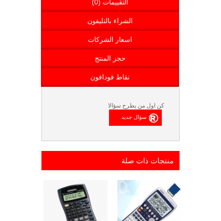
التقييمات (0)
الشراء بالتليفون
اسعار الشركات
حجز المنتج
نقاط فودافون
كن اول من يطرح سؤالا
منتجات ذات صلة