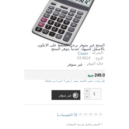
المنتج غير متوفر يرجي الضغط على الايكون
بالاسفل لتنبيهك عندما يتوفر المنتج
الشركة :
Casio
النوع :
63-9624
حالة التوفر :
غير متوفر
249.0
جنية
هل وجدت نفس الكمية بسعر ارخص؟ اخبرنا من فضلك
غير متوفر
(0 التقييمات)
> السعر شامل ضريبة المبيعات