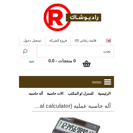
قائمة رغباتي (0)
فروع الشركة
تسجيل دخول
0 منتجات - 0.0
جنية
menu
»
»
»
الرئيسية
للمنزل او المكتب
الات حاسبة
آله حاسبه عمليه (CASIO AX-120 PRACTICAL CALCULATOR)
آله حاسبه عمليه (casio ax-120 practical calculator)