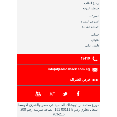
إرجاع الطلب
خريطة الموقع
الشركات
العروض المميزة
الاسئلة الشائعة
حسابي
طلباتي
قائمة رغباتي
19419
info(at)radioshack.com.eg
فرص الشراكة
موزع معتمد لراديوشاك العالمية في مصر والشرق الاوسط
سجل تجاري رقم 5-00111-191 ,بطاقة ضريبية رقم 200-
216-783