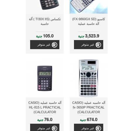
كاسيو (FX-9860GII SD)
تكساس (TI30X IIS ) اّلة
آلة حاسبة عملية
حاسبة
105.0
3,523.9
جنية
جنية
غير متوفر
غير متوفر
آله حاسبه عمليه (CASIO
آله حاسبه عمليه (CASIO
HL-815 L PRACTICAL
fx-3650P PRACTICAL
CALCULATOR)
CALCULATOR)
76.0
674.0
جنية
جنية
غير متوفر
غير متوفر