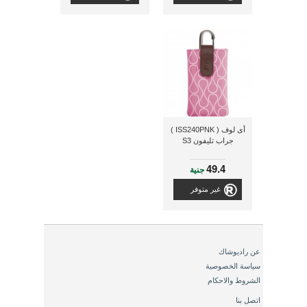
أى لوف ( ISS240PNK )
جراب تليفون S3
49.4
جنية
غير متوفر
عن راديوشاك
سياسة الخصوصية
الشروط والاحكام
اتصل بنا