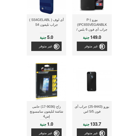
بورو (P-
أى لوف ( SS4GELABL )
IPC655VEGANBLK)
جراب تليفون S4
جراب أى فون 6 بلس /
6s بلس مقاس 5.5 بوصة
5.0
149.0
جنية
جنية
- أسود
غير متوفر
غير متوفر
بورو (8443-25) جراب أى
زاج (9036-17) حامى
فون 5/5 اس
شاشة لتليفون سامسونج
إس4
1.0
133.7
جنية
جنية
غير متوفر
غير متوفر