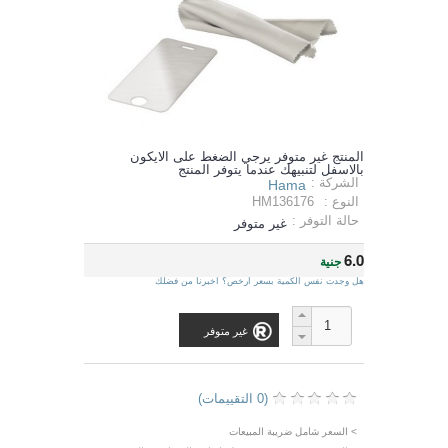
المنتج غير متوفر يرجي الضغط على الايكون
بالاسفل لتنبيهك عندما يتوفر المنتج
الشركة :
Hama
النوع :
HM136176
حالة التوفر :
غير متوفر
6.0
جنية
هل وجدت نفس الكمية بسعر ارخص؟ اخبرنا من فضلك
غير متوفر
(0 التقييمات)
> السعر شامل ضريبة المبيعات