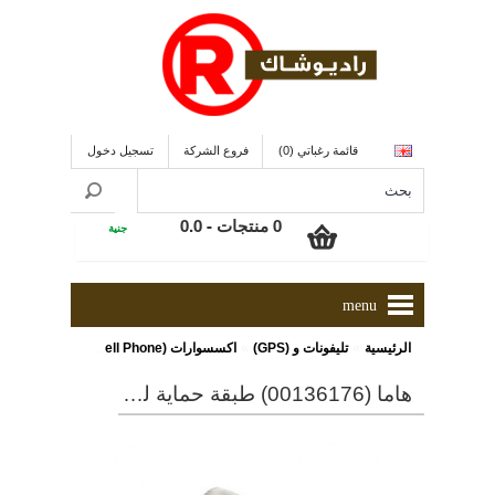
قائمة رغباتي (0)
فروع الشركة
تسجيل دخول
0 منتجات - 0.0
جنية
menu
»
»
»
الرئيسية
تليفونات و (GPS)
اكسسوارات (Cell Phone)
هاما (00136176) طبقة حماية للشاشة مضادة للتوهج لجهاز iphone6 plus
هاما (00136176) طبقة حماية للشاشة مضادة للتوهج لجهاز iphone6 plus