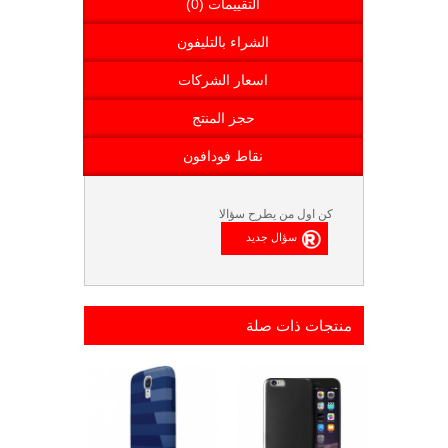
التقييمات (0)
الشراء بالتليفون
اسعار الشركات
حجز المنتج
نقاط فودافون
كن اول من يطرح سؤالا
منتجات ذات صلة