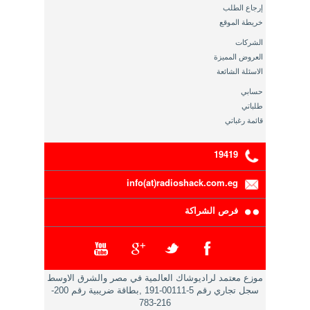
إرجاع الطلب
خريطة الموقع
الشركات
العروض المميزة
الاسئلة الشائعة
حسابي
طلباتي
قائمة رغباتي
19419
info(at)radioshack.com.eg
فرص الشراكة
موزع معتمد لراديوشاك العالمية في مصر والشرق الاوسط
سجل تجاري رقم 5-00111-191 ,بطاقة ضريبية رقم 200-
216-783