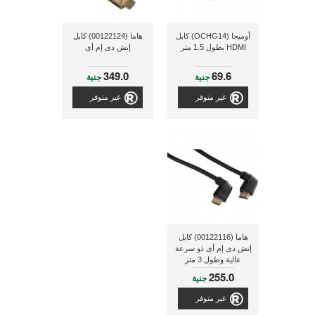
أوميجا (OCHG14) كابل
هاما (00122124) كابل
HDMI بطول 1.5 متر
إتش دى إم أى
349.0
69.6
جنية
جنية
غير متوفر
غير متوفر
هاما (00122116) كابل
إتش دى إم أى ذو سرعة
عالية وطول 3 متر
255.0
جنية
غير متوفر