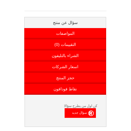
سؤال عن منتج
المواصفات
التقييمات (0)
الشراء بالتليفون
اسعار الشركات
حجز المنتج
نقاط فودافون
كن اول من يطرح سؤالا