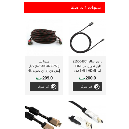
منتجات ذات صلة
راديو شاك (1500486)
ميديا تك
كابل تحويل من HDMI
(6223004632259) كابل
الى 8Mini HDMI قدم
إتش دي إم أي بجوده 4k
ذو طول 5 متر
209.0
200.0
جنية
جنية
غير متوفر
غير متوفر