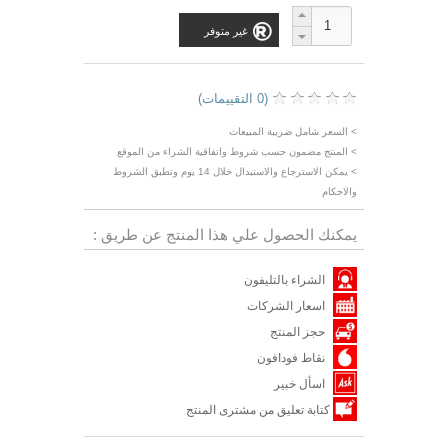
غير متوفر
(0 التقييمات)
> السعر شامل ضريبة المبيعات
> المنتج مضمون حسب شروط واتفاقية الشراء من الموقع
> يمكن الاسترجاع والاستبدال خلال 14 يوم وتطبق الشروط
والاحكام
يمكنك الحصول علي هذا المنتج عن طريق :
الشراء بالتليفون
اسعار الشركات
حجز المنتج
نقاط فودافون
اسأل خبير
كتابة تعليق من مشترى المنتج