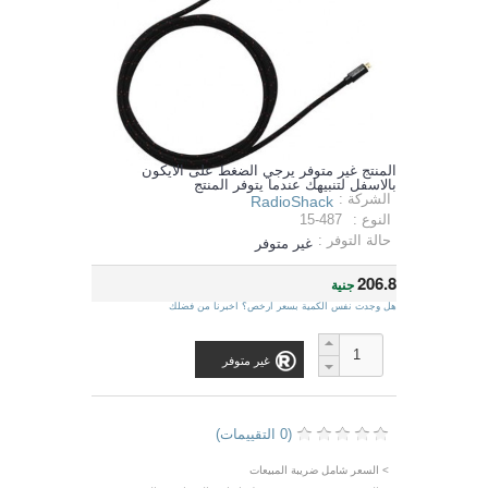
المنتج غير متوفر يرجي الضغط على الايكون
بالاسفل لتنبيهك عندما يتوفر المنتج
الشركة :
RadioShack
النوع :
15-487
حالة التوفر :
غير متوفر
206.8
جنية
هل وجدت نفس الكمية بسعر ارخص؟ اخبرنا من فضلك
غير متوفر
(0 التقييمات)
> السعر شامل ضريبة المبيعات