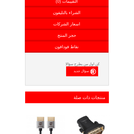
التقييمات (0)
الشراء بالتليفون
اسعار الشركات
حجز المنتج
نقاط فودافون
كن اول من يطرح سؤالا
منتجات ذات صلة