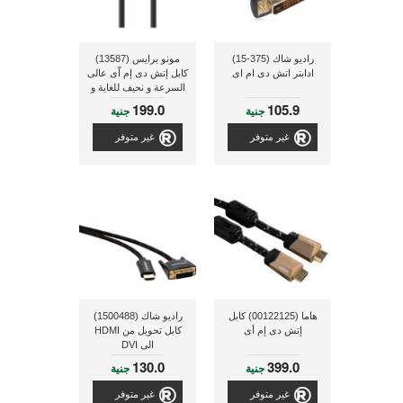
راديو شاك (375-15)
مونو برايس (13587)
ادابتر اتش دى ام اى
كابل إتش دى إم اّى عالى
السرعة و نحيف للغاية و
ذو طول 1.8 متر و ذو لون
199.0
105.9
جنية
جنية
فضى
غير متوفر
غير متوفر
هاما (00122125) كابل
راديو شاك (1500488)
إتش دى إم أى
كابل تحويل من HDMI
الى DVI
130.0
399.0
جنية
جنية
غير متوفر
غير متوفر