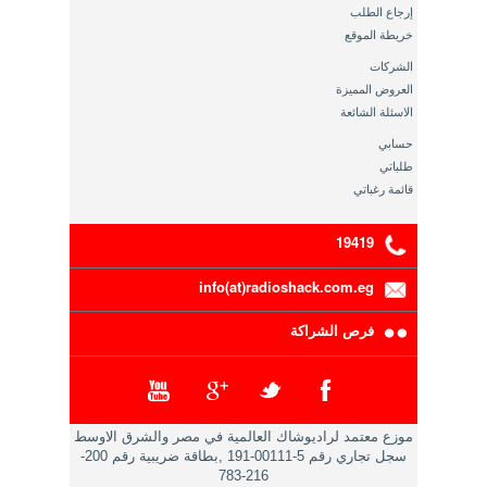
إرجاع الطلب
خريطة الموقع
الشركات
العروض المميزة
الاسئلة الشائعة
حسابي
طلباتي
قائمة رغباتي
19419
info(at)radioshack.com.eg
فرص الشراكة
موزع معتمد لراديوشاك العالمية في مصر والشرق الاوسط
سجل تجاري رقم 5-00111-191 ,بطاقة ضريبية رقم 200-
216-783