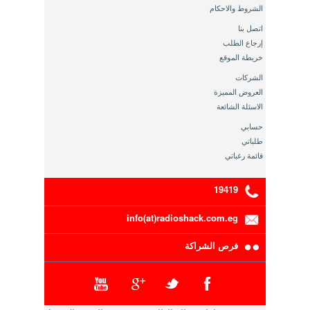
الشروط والاحكام
اتصل بنا
إرجاع الطلب
خريطة الموقع
الشركات
العروض المميزة
الاسئلة الشائعة
حسابي
طلباتي
قائمة رغباتي
19419
info(at)radioshack.com.eg
فرص الشراكة