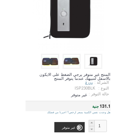
المنتج غير متوفر يرجي الضغط على الايكون
بالاسفل لتنبيهك عندما يتوفر المنتج
الشركة :
iLuv
النوع :
ISP230BLK
حالة التوفر :
غير متوفر
131.1
جنية
هل وجدت نفس الكمية بسعر ارخص؟ اخبرنا من فضلك
غير متوفر