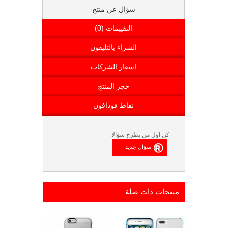
سؤال عن منتج
التقييمات (0)
الشراء بالتليفون
اسعار الشركات
حجز المنتج
نقاط فودافون
كن اول من يطرح سؤالا
منتجات ذات صلة