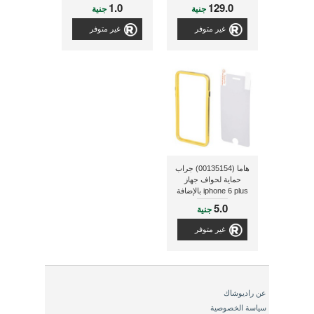
1.0
129.0
جنية
جنية
غير متوفر
غير متوفر
هاما (00135154) جراب
حماية لحواف جهاز
iphone 6 plus بالإضافة
إلى واقى لحماية الشاشة
5.0
جنية
غير متوفر
عن راديوشاك
سياسة الخصوصية