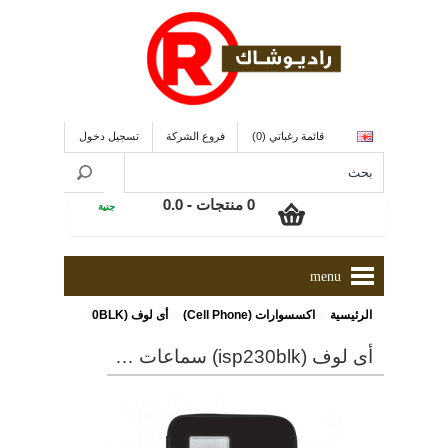
قائمة رغباتي (0)
فروع الشركة
تسجيل دخول
0 منتجات - 0.0
جنية
menu
»
»
الرئيسية
اكسسوارات (Cell Phone)
أى لوف (ISP230BLK) سماعات محمولة بجراب لتليفون سامسونج
أى لوف (isp230blk) سماعات محمولة بجراب لتليفون سامسونج