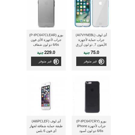
أى لوف (AI7VYNEBL)
بورو (P-IPC647CLEAR)
جراب حماية لأجهزة
جراب لأجهزة الأى فون
الأيفون 7, ذو لون أزرق
6/6s ذو لون شفاف
229.0
75.0
جنية
جنية
غير متوفر
غير متوفر
بورو (P-IPC647CRY)
أى لوف (AI6PCLEF)
جراب لأجهزة iPhone
طبقة حماية شفافة لجهاز
6/6s ذو لون أسود
أى فون 6 بلس