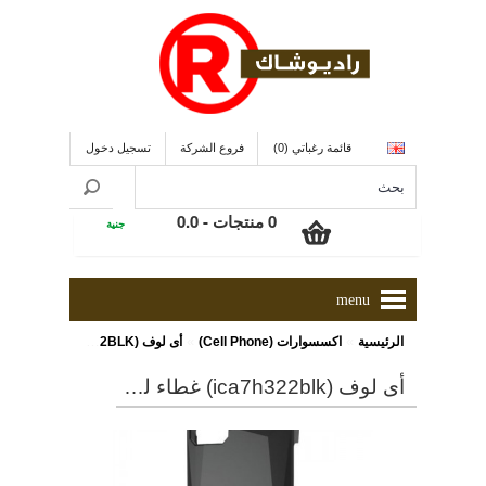
قائمة رغباتي (0)
فروع الشركة
تسجيل دخول
0 منتجات - 0.0
جنية
menu
»
»
الرئيسية
اكسسوارات (Cell Phone)
أى لوف (ICA7H322BLK) غطاء للأى فون5
أى لوف (ica7h322blk) غطاء للأى فون5