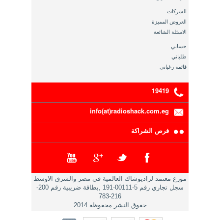
الشركات
العروض المميزة
الاسئلة الشائعة
حسابي
طلباتي
قائمة رغباتي
19419
info(at)radioshack.com.eg
فرص الشراكة
موزع معتمد لراديوشاك العالمية في مصر والشرق الاوسط
سجل تجاري رقم 5-00111-191 ,بطاقة ضريبية رقم 200-
216-783
حقوق النشر محفوظة 2014