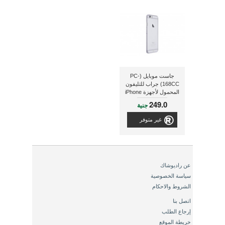
جاست موبايل (PC-
168CC) جراب للتليفون
المحمول لأجهزة iPhone
6/ iPhone 6s ذو لون
249.0
جنية
كريستال لامع
غير متوفر
عن راديوشاك
سياسة الخصوصية
الشروط والاحكام
اتصل بنا
إرجاع الطلب
خريطة الموقع