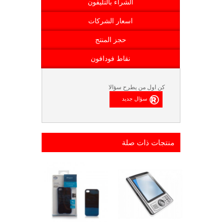
الشراء بالتليفون
اسعار الشركات
حجز المنتج
نقاط فودافون
كن اول من يطرح سؤالا
منتجات ذات صلة