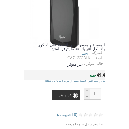
المنتج غير متوفر يرجي الضغط على الايكون
بالاسفل لتنبيهك عندما يتوفر المنتج
الشركة :
iLuv
النوع :
ICA7H322BLK
حالة التوفر :
غير متوفر
49.4
جنية
هل وجدت نفس الكمية بسعر ارخص؟ اخبرنا من فضلك
غير متوفر
(0 التقييمات)
> السعر شامل ضريبة المبيعات