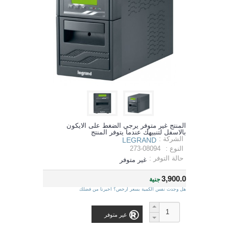
المنتج غير متوفر يرجي الضغط على الايكون
بالاسفل لتنبيهك عندما يتوفر المنتج
الشركة :
LEGRAND
النوع :
273-08094
حالة التوفر :
غير متوفر
3,900.0
جنية
هل وجدت نفس الكمية بسعر ارخص؟ اخبرنا من فضلك
غير متوفر