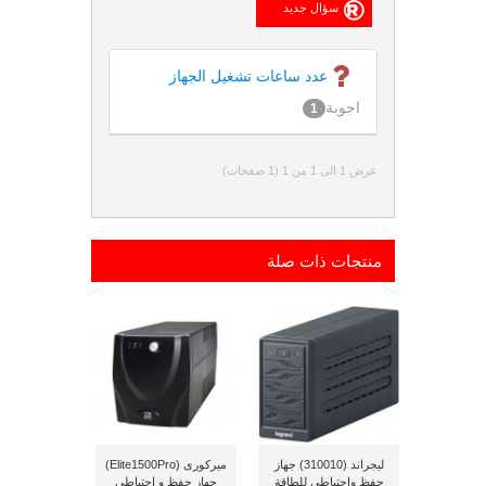
عدد ساعات تشغيل الجهاز
اجوبة
1
عرض 1 الى 1 من 1 (1 صفحات)
منتجات ذات صلة
ليجراند (310010) جهاز
ميركورى (Elite1500Pro)
حفظ وإحتياطى للطاقة
جهاز حفظ و إحتياطى