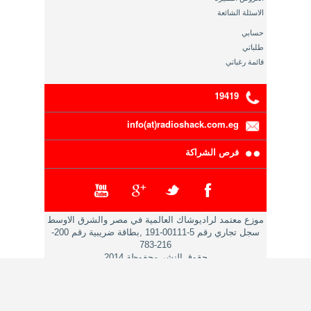
الاسئلة الشائعة
حسابي
طلباتي
قائمة رغباتي
19419
info(at)radioshack.com.eg
فرص الشراكة
موزع معتمد لراديوشاك العالمية في مصر والشرق الاوسط
سجل تجاري رقم 5-00111-191 ,بطاقة ضريبية رقم 200-
216-783
حقوق النشر محفوظة 2014