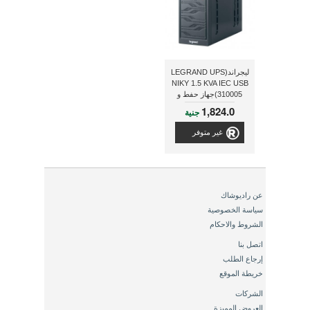
ليجراند(LEGRAND UPS
NIKY 1.5 KVA IEC USB
310005)جهاز حفط و
إحتياطى للطاقة(يو بى
1,824.0
جنية
إس)
غير متوفر
عن راديوشاك
سياسة الخصوصية
الشروط والاحكام
اتصل بنا
إرجاع الطلب
خريطة الموقع
الشركات
العروض المميزة