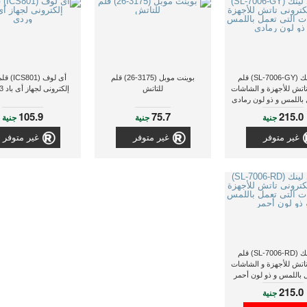
سبيد لينك (SL-7006-GY) قلم
بوينت موبل (3175-26) قلم
أى لوف (01
تاتش للأجهزة و الشاشات
للتاتش
إلكترونى لجهاز أى باد 3 - وردى
 باللمس و ذو لون رمادى
105.9
75.7
215.0
جنية
جنية
جنية
غير متوفر
غير متوفر
غير متوفر
سبيد لينك (SL-7006-RD) قلم
تاتش للأجهزة و الشاشات
ل باللمس و ذو لون أحمر
215.0
جنية