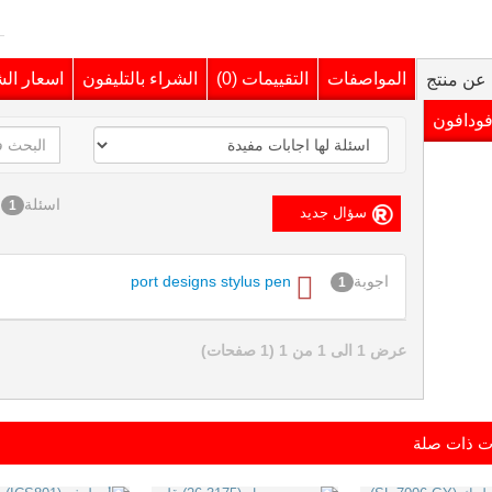
المواصفات
التقييمات (0)
الشراء بالتليفون
اسعار ال
عن منتج
فودافون
اسئلة
1
اجوبة
port designs stylus pen
1
عرض 1 الى 1 من 1 (1 صفحات)
ت ذات صلة