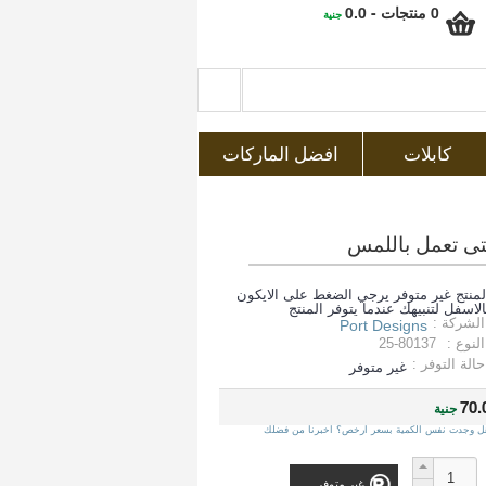
0 منتجات - 0.0
جنية
كابلات
افضل الماركات
لمنتج غير متوفر يرجي الضغط على الايكون
الاسفل لتنبيهك عندما يتوفر المنتج
الشركة :
Port Designs
النوع :
25-80137
حالة التوفر :
غير متوفر
70.
جنية
ل وجدت نفس الكمية بسعر ارخص؟ اخبرنا من فضلك
غير متوفر