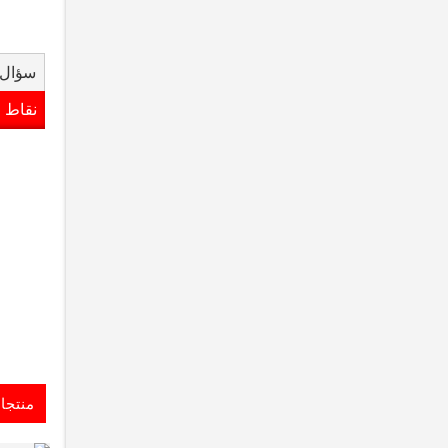
سؤال 
نقاط 
منتجا