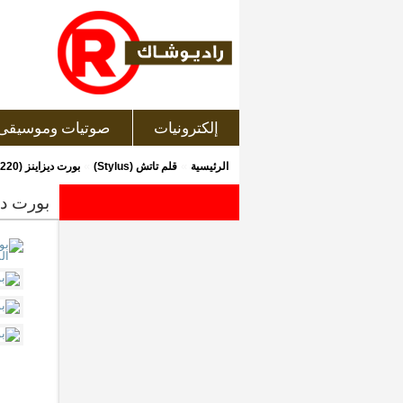
إلكترونيات
صوتيات وموسيقى
»
»
الرئيسية
قلم تاتش (Stylus)
بورت ديزاينز (140220) قلم تاتش إلكترونى للأجهزة و الشاشات التى تعمل باللمس
بورت ديزاينز (140220) قلم تاتش إلكترونى