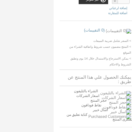
إضافة لرغباتي
اضافة للمقارنة
(0 التقييمات)
> السعر شامل ضريبة المبيعات
> المنتج مضمون حسب شروط واتفاقية الشراء من
الموقع
> يمكن الاسترجاع والاستبدال خلال 14 يوم وتطبق
الشروط والاحكام
يمكنك الحصول علي هذا المنتج عن
طريق :
الشراء بالتليفون
اسعار الشركات
حجز المنتج
نقاط فودافون
اسأل خبير
كتابة تعليق من
شترى المنتج