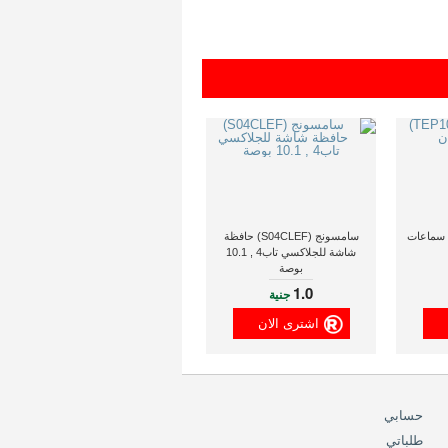
لوف (TEP102PNK) سماعات
سامسونج (S04CLEF) حافظة
شاشة للجلاكسي تاب4 , 10.1
بوصة
1.0
جنية
اشترى الان
حسابي
طلباتي