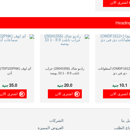
اشترى الان
Heading
اوميجا (+OMDF1612) أسطوانات
راديو شاك (26041556) جراب
أى 
دي في دي
تابلت 8.9 - 10.1 بوصة
أذن
35.0
20.0
10.1
جنية
جنية
جنية
اشترى الان
اشترى الان
اشترى الان
ل بنا
الشركات
اع الطلب
العروض المميزة