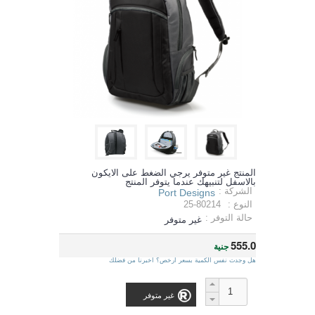
المنتج غير متوفر يرجي الضغط على الايكون
بالاسفل لتنبيهك عندما يتوفر المنتج
الشركة :
Port Designs
النوع :
25-80214
حالة التوفر :
غير متوفر
555.0
جنية
هل وجدت نفس الكمية بسعر ارخص؟ اخبرنا من فضلك
غير متوفر