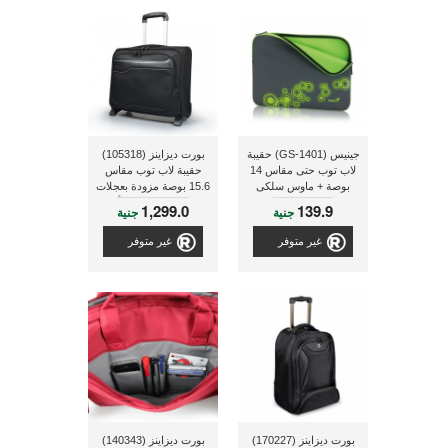
جينيس (GS-1401) حقيبة
بورت ديزاينز (105318)
لاب توب حتى مقاس 14
حقيبة لاب توب مقاس
بوصة + ماوس سلكى
15.6 بوصة مزودة بعجلات
صغير (31010100102)
و قابلة للجر ذو لون أسود
1,299.0
139.9
جنية
جنية
غير متوفر
غير متوفر
بورت ديزاينز (170227)
بورت ديزاينز (140343)