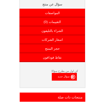
سؤال عن منتج
المواصفات
التقييمات (0)
الشراء بالتليفون
اسعار الشركات
حجز المنتج
نقاط فودافون
كن اول من يطرح سؤالا
منتجات ذات صلة